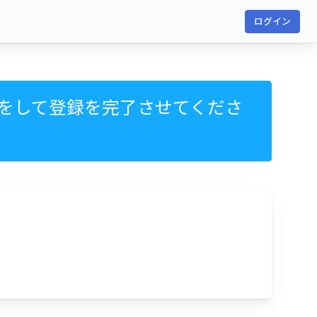
ログイン
をして登録を完了させてくださ