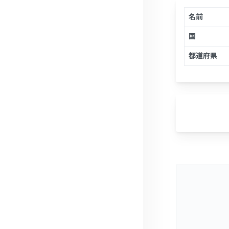
名前
国
都道府県