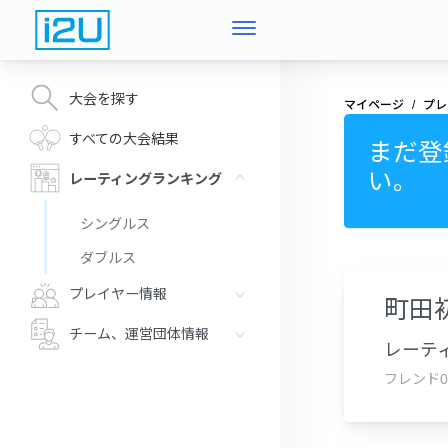
大会を探す
マイページ
プレ
すべての大会結果
まだ登
い。
レーティングランキング
シングルス
ダブルス
プレイヤー情報
町田
チーム、運営団体情報
レーティ
フレンド