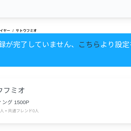
イヤー
サトウフミオ
録が完了していません、
こちら
より設定
ウフミオ
ング 1500P
0人
•
共通フレンド0人