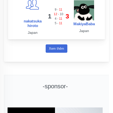
9
-
11
12
-
10
1
3
4
-
11
nakatsuka
5
-
11
MakiyaBaba
hiroto
Japan
Japan
Xem thêm
-sponsor-