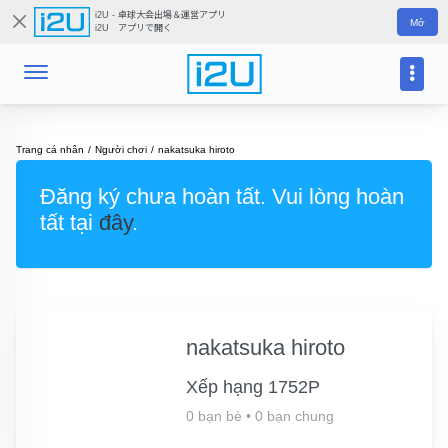
i2U - 卓球大会出場＆運営アプリ
Mở
i2U アプリで開く
Trang cá nhân
Người chơi
nakatsuka hiroto
Đăng ký chưa hoàn tất. Vui lòng hoàn
tất tại
đây
.
nakatsuka hiroto
Xếp hạng 1752P
0 bạn bè
•
0 bạn chung