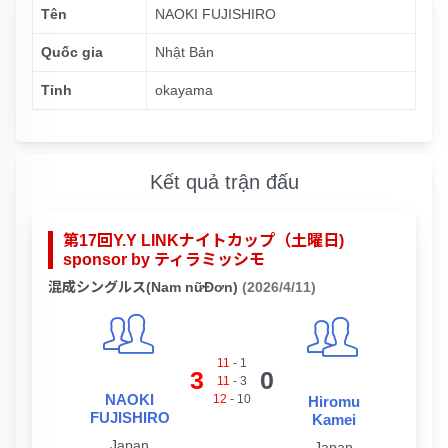
Tên
NAOKI FUJISHIRO
Quốc gia
Nhật Bản
Tỉnh
okayama
Kết quả trận đấu
第17回Y.Y LINKナイトカップ（土曜日)
sponsor by ティラミッシモ
混成シングルス(Nam nữĐơn)
(2026/4/11)
11
-
1
3
0
11
-
3
NAOKI
12
-
10
Hiromu
FUJISHIRO
Kamei
Japan
Japan