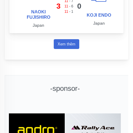
11
-
7
3
0
11
-
6
NAOKI
11
-
1
KOJI ENDO
FUJISHIRO
Japan
Japan
Xem thêm
-sponsor-