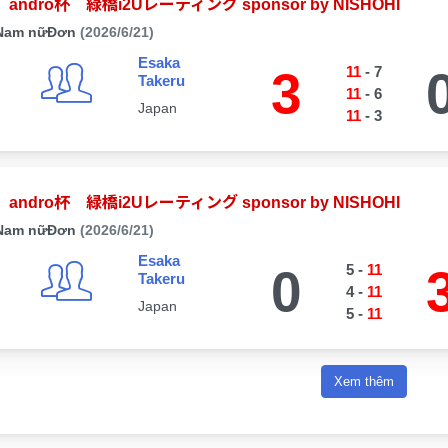
andro杯 緑橋i2Uレーティング sponsor by NISHOHI
Nam nữĐơn
(2026/6/21)
Esaka
3
11
-
7
Takeru
11
-
6
Japan
11
-
3
andro杯 緑橋i2Uレーティング sponsor by NISHOHI
Nam nữĐơn
(2026/6/21)
Esaka
0
5
-
11
Takeru
4
-
11
Japan
5
-
11
Xem thêm