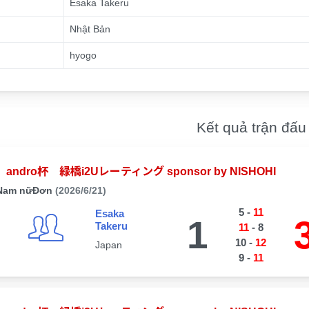
Esaka Takeru
Nhật Bản
hyogo
Kết quả trận đấu
andro杯 緑橋i2Uレーティング sponsor by NISHOHI
Nam nữĐơn
(2026/6/21)
5
-
11
Esaka
1
Takeru
11
-
8
10
-
12
Japan
9
-
11