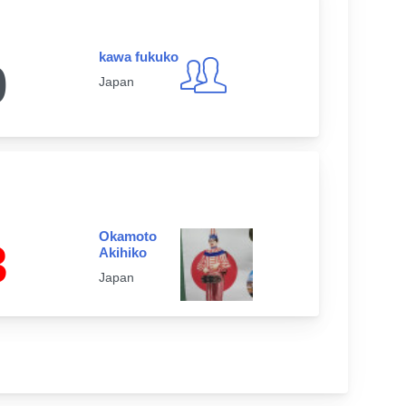
kawa fukuko
0
Japan
Okamoto
3
Akihiko
Japan