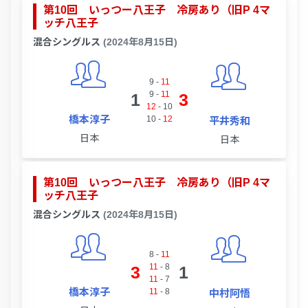
第10回 いっつー八王子 冷房あり（旧P 4マ
ッチ八王子
混合シングルス
(2024年8月15日)
9
-
11
9
-
11
1
3
12
-
10
橋本淳子
10
-
12
平井秀和
日本
日本
第10回 いっつー八王子 冷房あり（旧P 4マ
ッチ八王子
混合シングルス
(2024年8月15日)
8
-
11
11
-
8
3
1
11
-
7
橋本淳子
11
-
8
中村阿悟