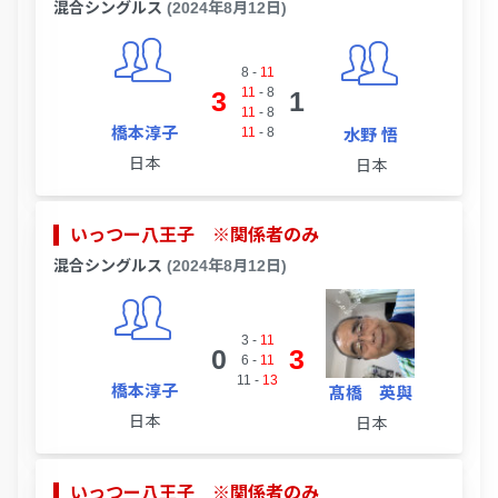
混合シングルス
(2024年8月12日)
8
-
11
11
-
8
3
1
11
-
8
橋本淳子
11
-
8
水野 悟
日本
日本
いっつー八王子 ※関係者のみ
混合シングルス
(2024年8月12日)
3
-
11
0
3
6
-
11
11
-
13
橋本淳子
髙橋 英與
日本
日本
いっつー八王子 ※関係者のみ