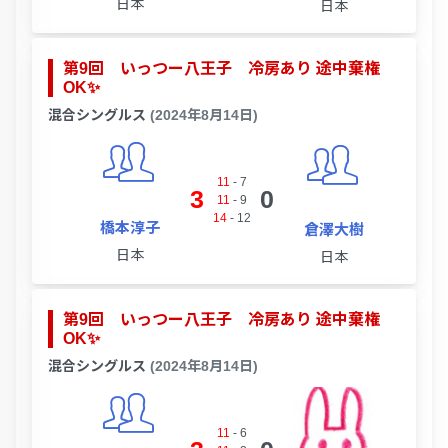
日本
日本
第9回 いっつー八王子 冷房あり 途中棄権
OK✨
混合シングルス
(2024年8月14日)
11
-
7
3
0
11
-
9
14
-
12
橋本淳子
倉澤大樹
日本
日本
第9回 いっつー八王子 冷房あり 途中棄権
OK✨
混合シングルス
(2024年8月14日)
11
-
6