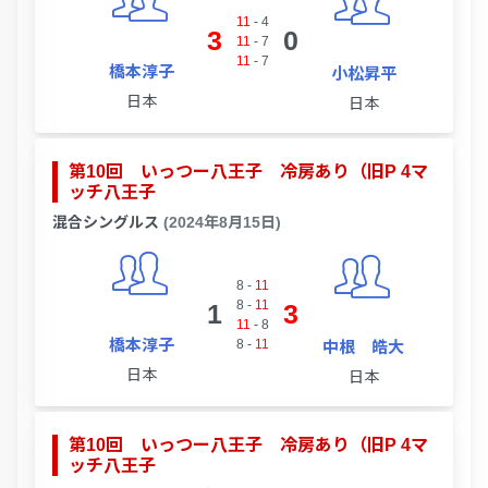
11
-
4
3
0
11
-
7
11
-
7
橋本淳子
小松昇平
日本
日本
第10回 いっつー八王子 冷房あり（旧P 4マ
ッチ八王子
混合シングルス
(2024年8月15日)
8
-
11
8
-
11
1
3
11
-
8
橋本淳子
8
-
11
中根 皓大
日本
日本
第10回 いっつー八王子 冷房あり（旧P 4マ
ッチ八王子