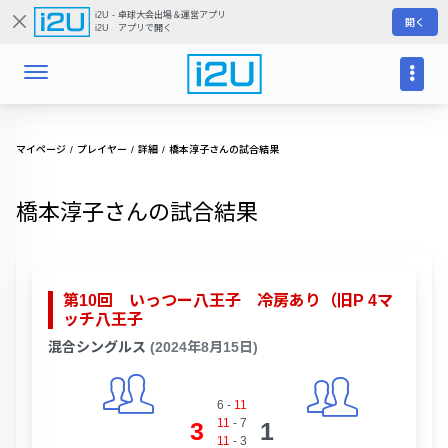
i2U - 卓球大会出場＆運営アプリ
開く
i2U アプリで開く
マイページ
プレイヤー
詳細
橋本淳子さんの試合結果
橋本淳子さんの試合結果
第10回 いっつー八王子 冷房あり（旧P 4マ
ッチ八王子
混合シングルス
(2024年8月15日)
6
-
11
11
-
7
3
1
11
-
3