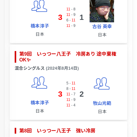
11
-
8
11
-
9
3
1
6
-
11
橋本淳子
11
-
9
古谷 英幸
日本
日本
第9回 いっつー八王子 冷房あり 途中棄権
OK✨
混合シングルス
(2024年8月14日)
5
-
11
8
-
11
3
2
11
-
7
11
-
9
橋本淳子
牧山光範
11
-
4
日本
日本
第8回 いっつー八王子 強い冷房