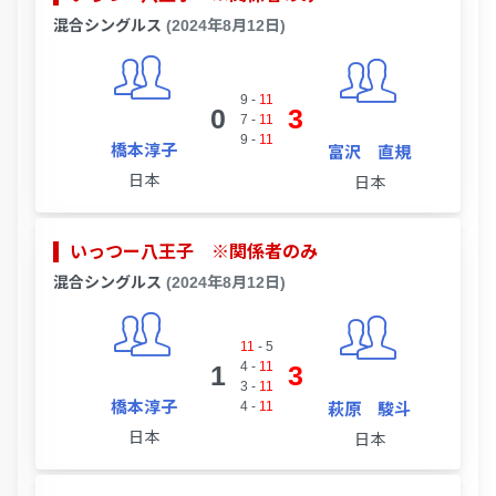
混合シングルス
(2024年8月12日)
9
-
11
0
3
7
-
11
9
-
11
橋本淳子
富沢 直規
日本
日本
いっつー八王子 ※関係者のみ
混合シングルス
(2024年8月12日)
11
-
5
4
-
11
1
3
3
-
11
橋本淳子
4
-
11
萩原 駿斗
日本
日本