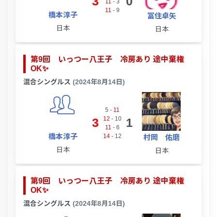
3
0
11
-
3
11
-
9
橋本淳子
冨住卓矢
日本
日本
第9回 いっつー八王子 冷房あり 途中棄権
OK✨
混合シングルス
(2024年8月14日)
5
-
11
12
-
10
3
1
11
-
6
橋本淳子
14
-
12
村岡 佑磨
日本
日本
第9回 いっつー八王子 冷房あり 途中棄権
OK✨
混合シングルス
(2024年8月14日)