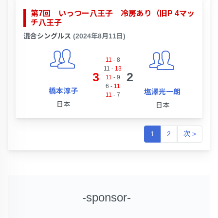
第7回 いっつー八王子 冷房あり（旧P 4マッ
チ八王子
混合シングルス
(2024年8月11日)
11
-
8
11
-
13
3
2
11
-
9
6
-
11
橋本淳子
塩澤光一朗
11
-
7
日本
日本
1
2
次 >
-sponsor-