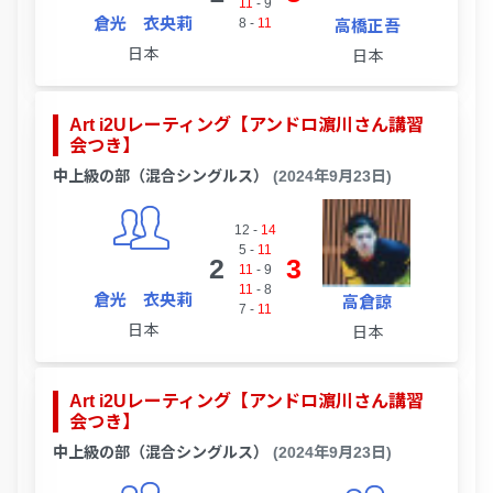
11
-
9
倉光 衣央莉
8
-
11
高橋正吾
日本
日本
Art i2Uレーティング【アンドロ濵川さん講習
会つき】
中上級の部（混合シングルス）
(2024年9月23日)
12
-
14
5
-
11
2
3
11
-
9
11
-
8
倉光 衣央莉
高倉諒
7
-
11
日本
日本
Art i2Uレーティング【アンドロ濵川さん講習
会つき】
中上級の部（混合シングルス）
(2024年9月23日)