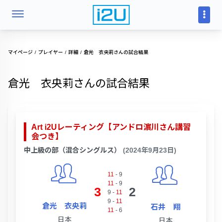
マイページ
プレイヤー
詳細
倉光 衣央莉さんの試合結果
倉光 衣央莉さんの試合結果
Art i2Uレーティング【アンドロ濵川さん講習
会つき】
中上級の部（混合シングルス）
(2024年9月23日)
11
-
9
11
-
9
3
2
9
-
11
9
-
11
倉光 衣央莉
石井 翔
11
-
6
日本
日本