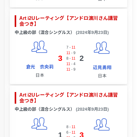
Art i2Uレーティング【アンドロ濵川さん講習
会つき】
中上級の部（混合シングルス）
(2024年9月23日)
7
-
11
11
-
9
3
2
8
-
11
11
-
4
倉光 衣央莉
辺見勇翔
11
-
9
日本
日本
Art i2Uレーティング【アンドロ濵川さん講習
会つき】
中上級の部（混合シングルス）
(2024年9月23日)
8
-
11
6
-
11
1
3