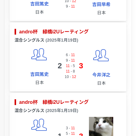
10
-
12
吉田篤史
吉田早希
9
-
11
日本
日本
andro杯 緑橋i2Uレーティング
混合シングルス
(2025年1月19日)
6
-
11
9
-
11
2
3
11
-
5
11
-
8
吉田篤史
今井洋之
10
-
12
日本
日本
andro杯 緑橋i2Uレーティング
混合シングルス
(2025年1月19日)
3
-
11
5
-
11