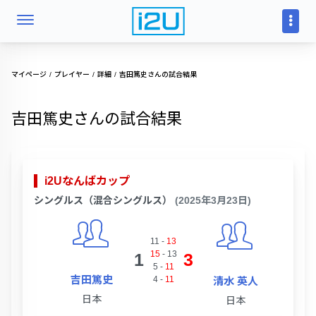
マイページ
プレイヤー
詳細
吉田篤史さんの試合結果
吉田篤史さんの試合結果
i2Uなんばカップ
シングルス（混合シングルス）
(2025年3月23日)
11
-
13
15
-
13
1
3
5
-
11
吉田篤史
4
-
11
清水 英人
日本
日本