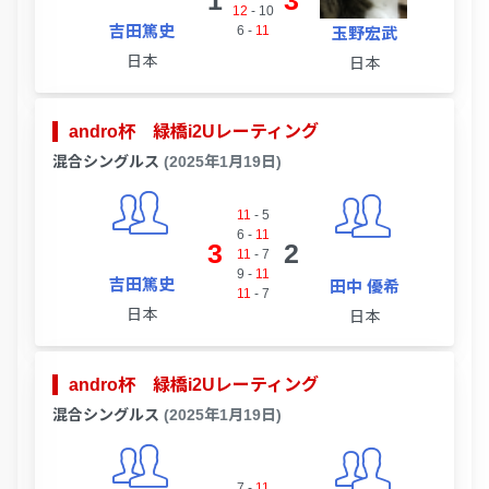
1
3
12
-
10
吉田篤史
6
-
11
玉野宏武
日本
日本
andro杯 緑橋i2Uレーティング
混合シングルス
(2025年1月19日)
11
-
5
6
-
11
3
2
11
-
7
9
-
11
吉田篤史
田中 優希
11
-
7
日本
日本
andro杯 緑橋i2Uレーティング
混合シングルス
(2025年1月19日)
7
-
11