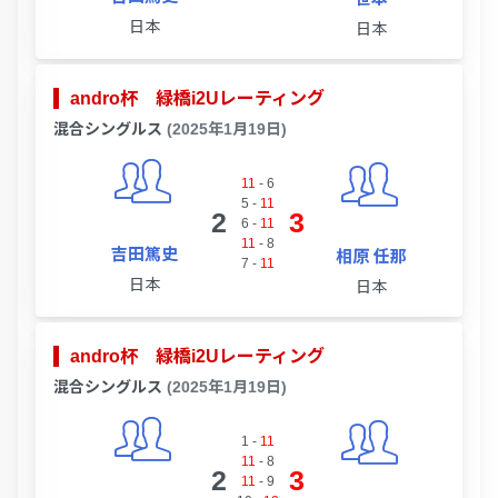
日本
日本
andro杯 緑橋i2Uレーティング
混合シングルス
(2025年1月19日)
11
-
6
5
-
11
2
3
6
-
11
11
-
8
吉田篤史
相原 任那
7
-
11
日本
日本
andro杯 緑橋i2Uレーティング
混合シングルス
(2025年1月19日)
1
-
11
11
-
8
2
3
11
-
9