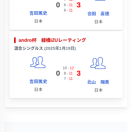
0
3
6
-
11
6
-
11
吉田篤史
合田 高徳
日本
日本
andro杯 緑橋i2Uレーティング
混合シングルス
(2025年1月19日)
10
-
12
0
3
8
-
11
7
-
11
吉田篤史
北山 陽貴
日本
日本