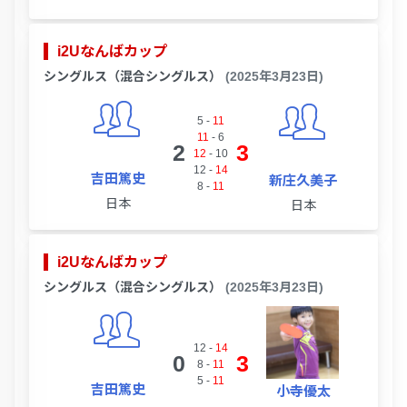
i2Uなんばカップ
シングルス（混合シングルス）
(2025年3月23日)
5
-
11
11
-
6
2
3
12
-
10
12
-
14
吉田篤史
新庄久美子
8
-
11
日本
日本
i2Uなんばカップ
シングルス（混合シングルス）
(2025年3月23日)
12
-
14
0
3
8
-
11
5
-
11
吉田篤史
小寺優太