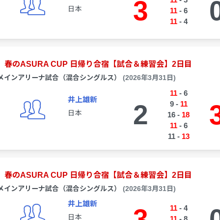
3
日本
11
-
6
11
-
4
春のASURA CUP 日帰り合宿【試合＆練習会】2日目
メインアリーナ試合（混合シングルス）
(2026年3月31日)
11
-
6
井上雄新
2
9
-
11
日本
16
-
18
11
-
6
11
-
13
春のASURA CUP 日帰り合宿【試合＆練習会】2日目
メインアリーナ試合（混合シングルス）
(2026年3月31日)
井上雄新
3
11
-
4
日本
11
-
8