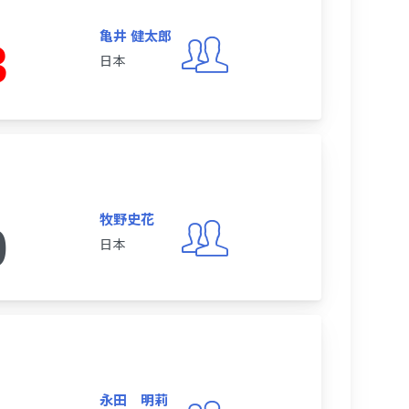
亀井 健太郎
3
日本
牧野史花
0
日本
永田 明莉