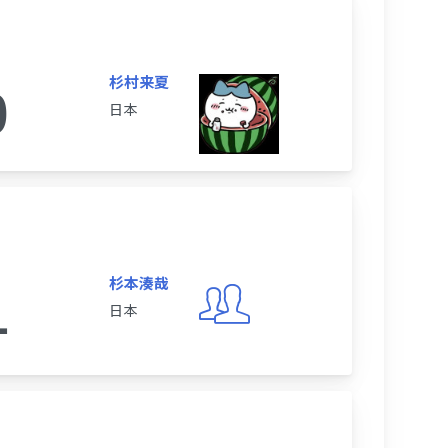
杉村来夏
0
日本
杉本湊哉
1
日本