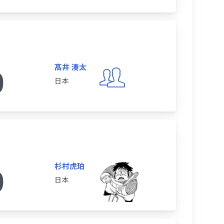
髙井 湊太
0
日本
杉村虎珀
0
日本