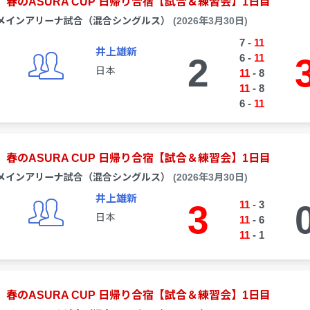
春のASURA CUP 日帰り合宿【試合＆練習会】1日目
メインアリーナ試合（混合シングルス）
(2026年3月30日)
7
-
11
井上雄新
2
6
-
11
日本
11
-
8
11
-
8
6
-
11
春のASURA CUP 日帰り合宿【試合＆練習会】1日目
メインアリーナ試合（混合シングルス）
(2026年3月30日)
井上雄新
3
11
-
3
日本
11
-
6
11
-
1
春のASURA CUP 日帰り合宿【試合＆練習会】1日目