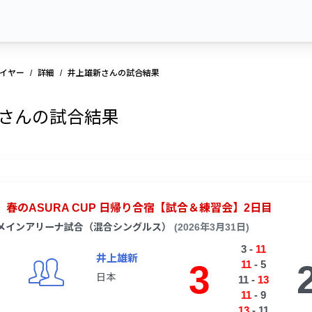
イヤー
詳細
井上雄新さんの試合結果
さんの試合結果
春のASURA CUP 日帰り合宿【試合＆練習会】2日目
メインアリーナ試合（混合シングルス）
(2026年3月31日)
3
-
11
井上雄新
3
11
-
5
日本
11
-
13
11
-
9
13
-
11