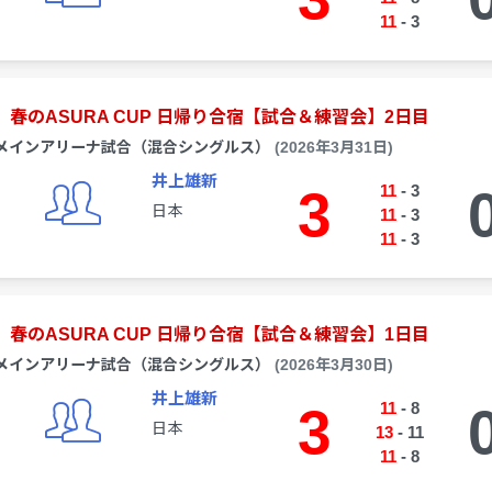
11
-
3
春のASURA CUP 日帰り合宿【試合＆練習会】2日目
メインアリーナ試合（混合シングルス）
(2026年3月31日)
井上雄新
3
11
-
3
日本
11
-
3
11
-
3
春のASURA CUP 日帰り合宿【試合＆練習会】1日目
メインアリーナ試合（混合シングルス）
(2026年3月30日)
井上雄新
3
11
-
8
日本
13
-
11
11
-
8