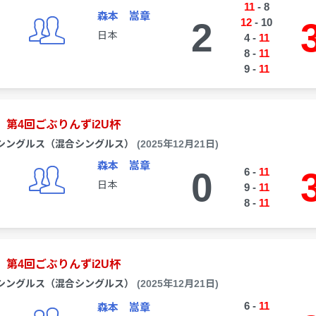
11
-
8
森本 嵩章
2
12
-
10
日本
4
-
11
8
-
11
9
-
11
第4回ごぶりんずi2U杯
シングルス（混合シングルス）
(2025年12月21日)
森本 嵩章
0
6
-
11
日本
9
-
11
8
-
11
第4回ごぶりんずi2U杯
シングルス（混合シングルス）
(2025年12月21日)
6
-
11
森本 嵩章