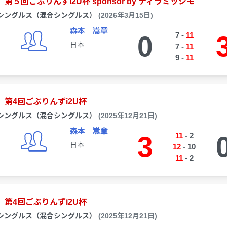
第５回ごぶりんずi2U杯 sponsor by ティラミッシモ
シングルス（混合シングルス）
(2026年3月15日)
森本 嵩章
0
7
-
11
日本
7
-
11
9
-
11
第4回ごぶりんずi2U杯
シングルス（混合シングルス）
(2025年12月21日)
森本 嵩章
3
11
-
2
日本
12
-
10
11
-
2
第4回ごぶりんずi2U杯
シングルス（混合シングルス）
(2025年12月21日)