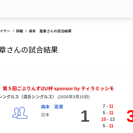
イヤー
詳細
森本 嵩章さんの試合結果
章さんの試合結果
第５回ごぶりんずi2U杯 sponsor by ティラミッシモ
シングルス（混合シングルス）
(2026年3月15日)
7
-
11
森本 嵩章
1
5
-
11
日本
15
-
13
5
-
11