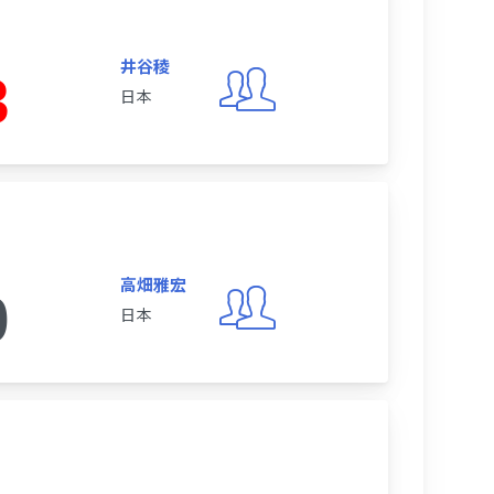
井谷稜
3
日本
高畑雅宏
0
日本