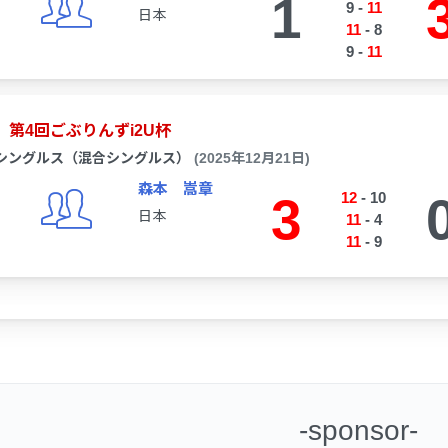
1
9
-
11
日本
11
-
8
9
-
11
第4回ごぶりんずi2U杯
シングルス（混合シングルス）
(2025年12月21日)
森本 嵩章
3
12
-
10
日本
11
-
4
11
-
9
-sponsor-