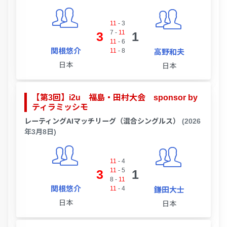
11
-
3
7
-
11
3
1
11
-
6
関根悠介
11
-
8
高野和夫
日本
日本
【第3回】i2u 福島・田村大会 sponsor by
ティラミッシモ
レーティングAIマッチリーグ（混合シングルス）
(2026
年3月8日)
11
-
4
11
-
5
3
1
8
-
11
関根悠介
11
-
4
鎌田大士
日本
日本