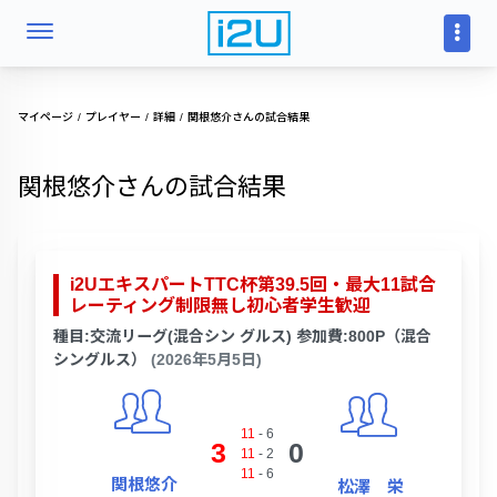
マイページ
プレイヤー
詳細
関根悠介さんの試合結果
関根悠介さんの試合結果
i2UエキスパートTTC杯第39.5回・最大11試合
レーティング制限無し初心者学生歓迎
種目:交流リーグ(混合シン グルス) 参加費:800P（混合
シングルス）
(2026年5月5日)
11
-
6
3
0
11
-
2
11
-
6
関根悠介
松澤 栄