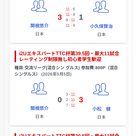
11
-
6
11
-
9
3
1
9
-
11
関根悠介
11
-
9
小久保賢治
日本
日本
i2UエキスパートTTC杯第39.5回・最大11試合
レーティング制限無し初心者学生歓迎
種目:交流リーグ(混合シン グルス) 参加費:800P（混合
シングルス）
(2026年5月5日)
3
-
11
0
3
2
-
11
7
-
11
関根悠介
小松 健
日本
日本