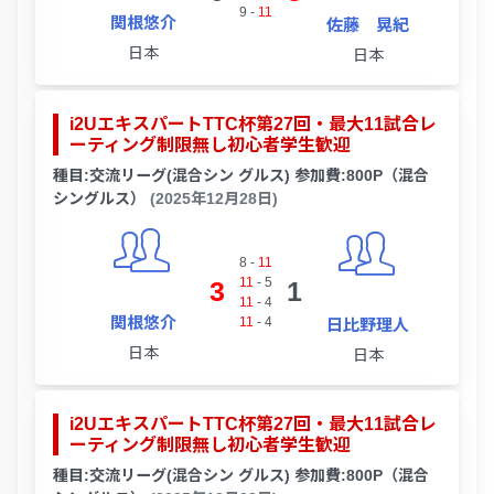
9
-
11
関根悠介
佐藤 晃紀
日本
日本
i2UエキスパートTTC杯第27回・最大11試合レ
ーティング制限無し初心者学生歓迎
種目:交流リーグ(混合シン グルス) 参加費:800P（混合
シングルス）
(2025年12月28日)
8
-
11
11
-
5
3
1
11
-
4
関根悠介
11
-
4
日比野理人
日本
日本
i2UエキスパートTTC杯第27回・最大11試合レ
ーティング制限無し初心者学生歓迎
種目:交流リーグ(混合シン グルス) 参加費:800P（混合