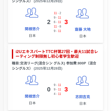
シングルス）
(2025年12月28日)
11
-
2
9
-
11
2
3
6
-
11
11
-
8
関根悠介
齋藤 大地
9
-
11
日本
日本
i2UエキスパートTTC杯第27回・最大11試合レ
ーティング制限無し初心者学生歓迎
種目:交流リーグ(混合シン グルス) 参加費:800P（混合
シングルス）
(2025年12月28日)
9
-
11
0
3
9
-
11
4
-
11
関根悠介
志田吉克
日本
日本