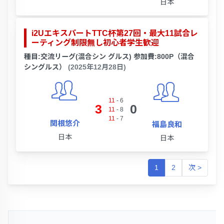
日本
i2UエキスパートTTC杯第27回・最大11試合レ
ーティング制限無し初心者学生歓迎
種目:交流リーグ(混合シン グルス) 参加費:800P（混合
シングルス）
(2025年12月28日)
11
-
6
3
0
11
-
8
11
-
7
関根悠介
福島良和
日本
日本
1
2
次 >