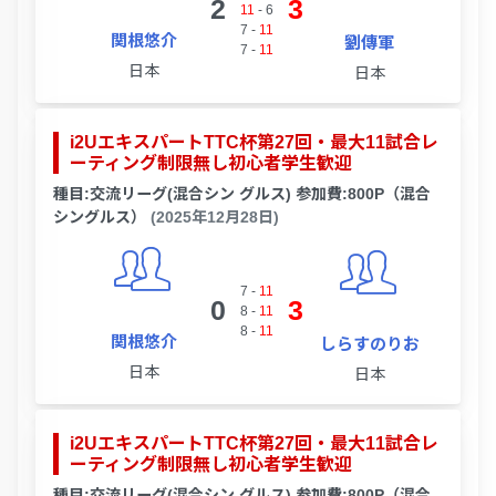
2
3
11
-
6
7
-
11
関根悠介
劉傳軍
7
-
11
日本
日本
i2UエキスパートTTC杯第27回・最大11試合レ
ーティング制限無し初心者学生歓迎
種目:交流リーグ(混合シン グルス) 参加費:800P（混合
シングルス）
(2025年12月28日)
7
-
11
0
3
8
-
11
8
-
11
関根悠介
しらすのりお
日本
日本
i2UエキスパートTTC杯第27回・最大11試合レ
ーティング制限無し初心者学生歓迎
種目:交流リーグ(混合シン グルス) 参加費:800P（混合