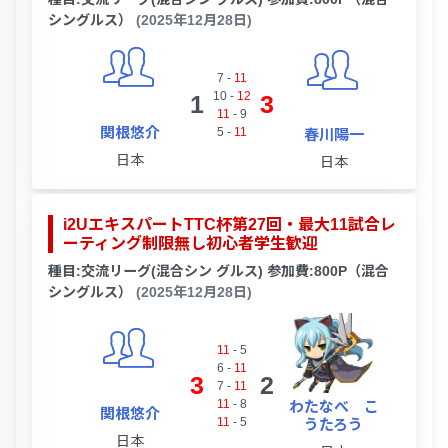
シングルス）
(2025年12月28日)
7
-
11
10
-
12
1
3
11
-
9
関根悠介
5
-
11
春川陽一
日本
日本
i2UエキスパートTTC杯第27回・最大11試合レ
ーティング制限無し初心者学生歓迎
種目:交流リーグ(混合シン グルス) 参加費:800P（混合
シングルス）
(2025年12月28日)
11
-
5
6
-
11
3
2
7
-
11
11
-
8
わたなべ こ
関根悠介
11
-
5
うたろう
日本