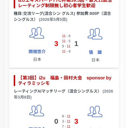
i2UエキスパートTTC杯第39.5回・最大11試合
レーティング制限無し初心者学生歓迎
種目:交流リーグ(混合シン グルス) 参加費:800P（混合
シングルス）
(2026年5月5日)
11
-
6
11
-
5
3
1
9
-
11
関根悠介
11
-
9
張 雄
日本
日本
【第3回】i2u 福島・田村大会 sponsor by
ティラミッシモ
レーティングAIマッチリーグ（混合シングルス）
(2026
年3月8日)
8
-
11
0
3
3
-
11
7
-
11