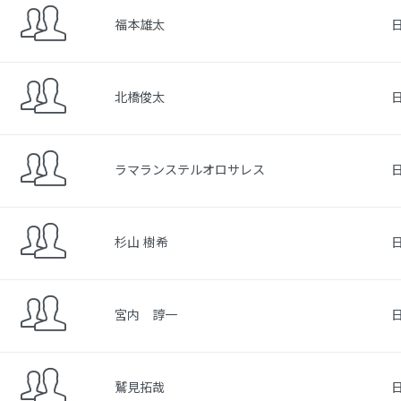
福本雄太
北橋俊太
ラマランステルオロサレス
杉山 樹希
宮内 諄一
鷲見拓哉