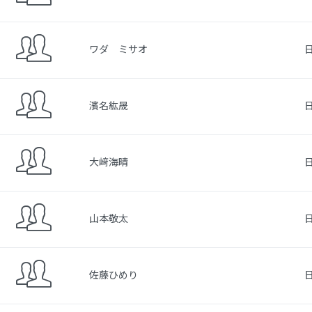
ワダ ミサオ
濱名紘晟
大﨑海晴
山本敬太
佐藤ひめり