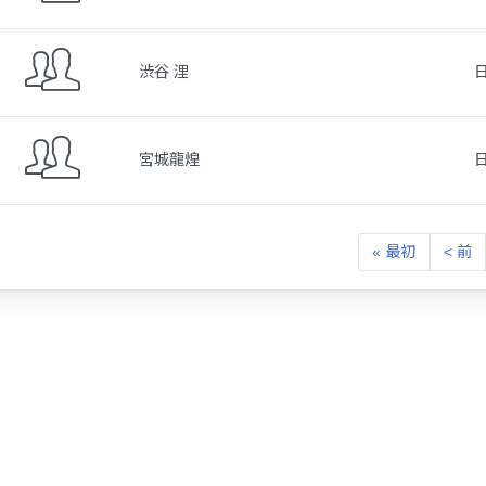
渋谷 浬
宮城龍煌
« 最初
< 前