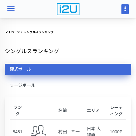
マイページ
シングルスランキング
シングルスランキング
硬式ボール
ラージボール
ラン
レーテ
名前
エリア
ク
ィング
日本 大
8481
村田 幸一
1000P
阪府