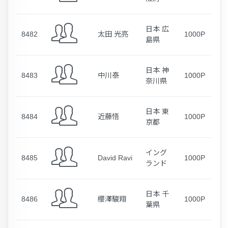
日本 広
8482
太田 光亮
1000P
島県
日本 神
8483
中川泰
1000P
奈川県
日本 東
8484
近藤悟
1000P
京都
イング
8485
David Ravi
1000P
ランド
日本 千
8486
櫻澤駿翔
1000P
葉県