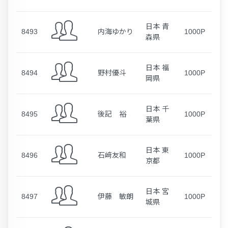
日本 青
8493
内海ゆかり
1000P
森県
日本 福
8494
野村優斗
1000P
岡県
日本 千
8495
後記 裕
1000P
葉県
日本 東
8496
石﨑友和
1000P
京都
日本 宮
8497
伊藤 敏朗
1000P
城県