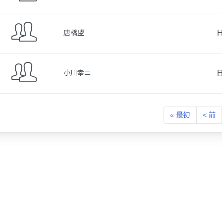
唐橋盟
小川幸ニ
« 最初
< 前