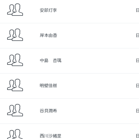
安部灯李
岸本由香
中島 杏璃
明壁佳樹
谷貝潤希
西川沙緒里