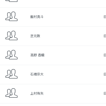
飯村真斗
芝元敦
高野 香織
石橋宗大
上村侑矢