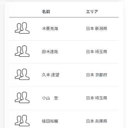
名前
エリア
木菱克海
日本 新潟県
鈴木達哉
日本 埼玉県
久本 達望
日本 京都府
小山 登
日本 埼玉県
槌田祐輔
日本 兵庫県