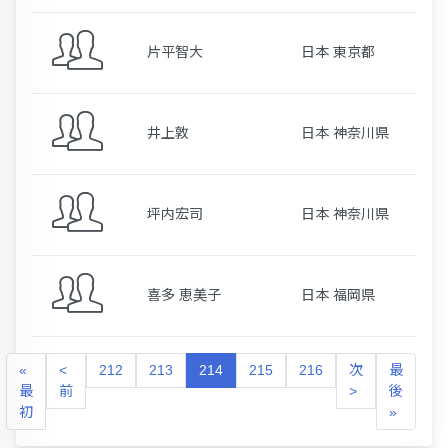
片平智大
日本 東京都
井上敦
日本 神奈川県
坪内宏司
日本 神奈川県
喜多 恵美子
日本 福岡県
«
<
212
213
214
215
216
次
最
最
前
>
後
初
»