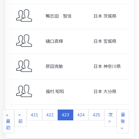
鴨志田 智佳
日本 茨城県
樋口直輝
日本 宮城県
原田克敏
日本 神奈川県
福村 昭和
日本 大分県
«
<
421
422
423
424
425
次
最
最
前
>
後
初
»