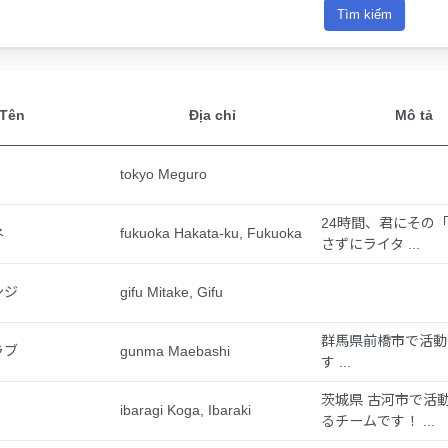
Tìm kiếm
Tên
Địa chỉ
Mô tả
tokyo Meguro
24時間、君にその
ネ
fukuoka Hakata-ku, Fukuoka
さずにライタ ...
ンジ
gifu Mitake, Gifu
群馬県前橋市で活動
ラブ
gunma Maebashi
す ...
茨城県 古河市で活
ibaragi Koga, Ibaraki
るチームです！ ...