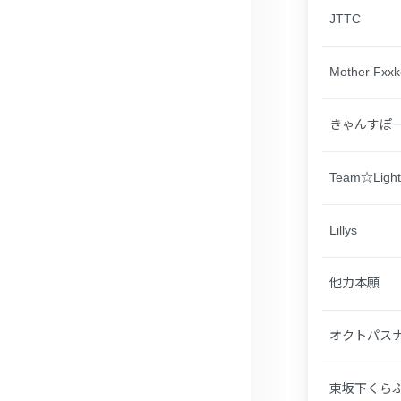
JTTC
Mother Fxxk
きゃんすぽ
Team☆Light
Lillys
他力本願
オクトパス
東坂下くら