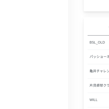
BSL_OLD
パッショー
亀井チャレ
片貝卓球ク
WILL