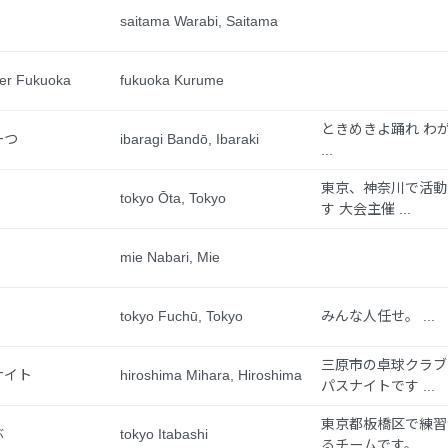
saitama Warabi, Saitama
er Fukuoka
fukuoka Kurume
ときめきよ踊れ わ
ーつ
ibaragi Bandō, Ibaraki
...
東京、神奈川で活動
tokyo Ōta, Tokyo
す 大会主催 ...
mie Nabari, Mie
tokyo Fuchū, Tokyo
みんな人任せ。 ...
三原市の卓球クラブ
ナイト
hiroshima Mihara, Hiroshima
パスナイトです ...
東京都板橋区で練習
ぶ
tokyo Itabashi
るチームです。 ...