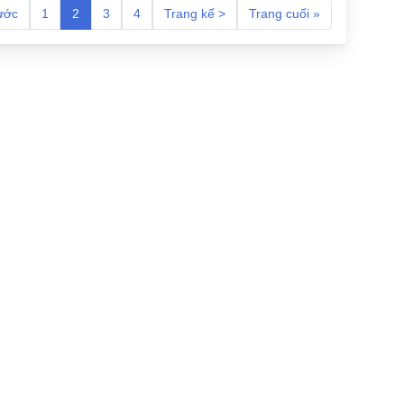
ước
1
2
3
4
Trang kế >
Trang cuối »