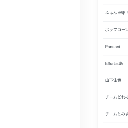
ふぁん卓球
ポップコー
Pandani
Effort三島
山下佳貴
チームどれ
チームとみ