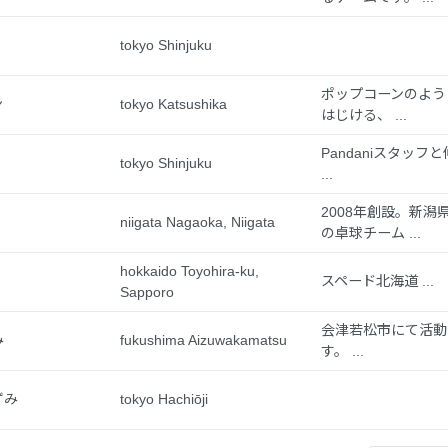
！
tokyo Shinjuku
ポップコーンのよう
ン
tokyo Katsushika
はじける、 ...
Pandaniスタッフ
tokyo Shinjuku
...
2008年創設。新潟
niigata Nagaoka, Niigata
の卓球チーム ...
hokkaido Toyohira-ku,
スペード北海道 ...
Sapporo
会津若松市にて活動
み
fukushima Aizuwakamatsu
す。 ...
ずみ
tokyo Hachiōji