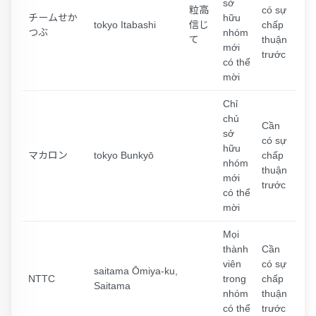
sở
粒高
có sự
チームせか
hữu
tokyo Itabashi
信じ
chấp
つぶ
nhóm
て
thuận
mới
trước
có thể
mời
Chỉ
chủ
Cần
sở
có sự
hữu
マカロン
tokyo Bunkyō
chấp
nhóm
thuận
mới
trước
có thể
mời
Mọi
thành
Cần
viên
có sự
saitama Ōmiya-ku,
NTTC
trong
chấp
Saitama
nhóm
thuận
có thể
trước