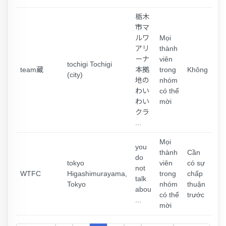
栃木
市マ
ルワ
Mọi
アリ
thành
ーナ
viên
tochigi Tochigi
team蔵
本拠
trong
Không
(city)
地の
nhóm
わい
có thể
わい
mời
クラ
...
Mọi
you
thành
Cần
do
tokyo
viên
có sự
not
WTFC
Higashimurayama,
trong
chấp
talk
Tokyo
nhóm
thuận
abou
có thể
trước
...
mời