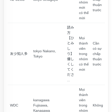
nhóm
thuận
mới
trước
có thể
mời
読み
方
【ひ
Mọi
とみ
thành
Cần
し
viên
có sự
tokyo Nakano,
友少知人多
り】
trong
chấp
Tokyo
優し
nhóm
thuận
くし
có thể
trước
てく
mời
ださ
...
Mọi
thành
kanagawa
viên
WDC
Fujisawa,
trong
Không
Kanagawa
nhóm