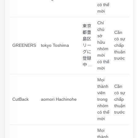
có thể
mời
Chỉ
東京
chủ
都豊
Cần
sở
島区
có sự
hữu
GREENERS
tokyo Toshima
リー
chấp
nhóm
グに
thuận
mới
登録
trước
có thể
中 ...
mời
Mọi
thành
Cần
viên
có sự
CutBack
aomori Hachinohe
trong
chấp
nhóm
thuận
có thể
trước
mời
Mọi
thành