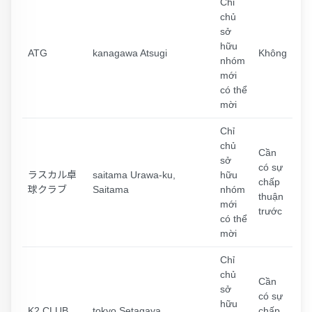
Chỉ
chủ
sở
hữu
ATG
kanagawa Atsugi
Không
nhóm
mới
có thể
mời
Chỉ
chủ
Cần
sở
có sự
ラスカル卓
saitama Urawa-ku,
hữu
chấp
球クラブ
Saitama
nhóm
thuận
mới
trước
có thể
mời
Chỉ
chủ
Cần
sở
có sự
hữu
K2 CLUB
tokyo Setagaya
chấp