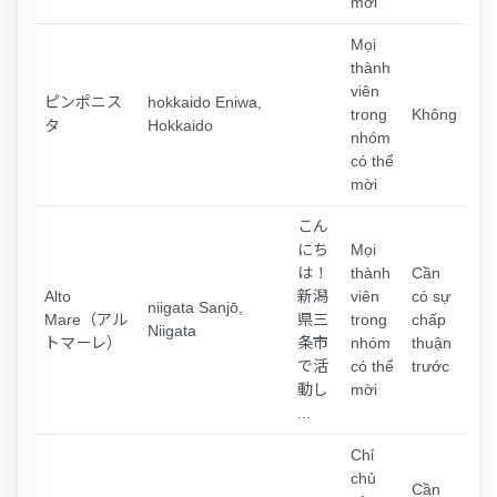
mời
Mọi
thành
viên
ピンポニス
hokkaido Eniwa,
trong
Không
タ
Hokkaido
nhóm
có thể
mời
こん
にち
Mọi
は！
thành
Cần
Alto
新潟
viên
có sự
niigata Sanjō,
Mare（アル
県三
trong
chấp
Niigata
トマーレ）
条市
nhóm
thuận
で活
có thể
trước
動し
mời
...
Chỉ
chủ
Cần