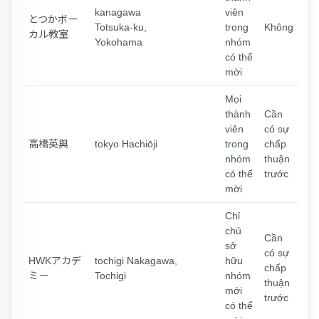
kanagawa
viên
とつかボー
Totsuka-ku,
trong
Không
カル教室
Yokohama
nhóm
có thể
mời
Mọi
thành
Cần
viên
có sự
高橋英與
tokyo Hachiōji
trong
chấp
nhóm
thuận
có thể
trước
mời
Chỉ
chủ
Cần
sở
có sự
HWKアカデ
tochigi Nakagawa,
hữu
chấp
ミー
Tochigi
nhóm
thuận
mới
trước
có thể