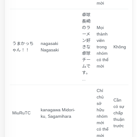
mời
卓球
長崎
のラ
Mọi
ーメ
thành
ン好
viên
うまかっち
nagasaki
きな
trong
Không
ゃん！！
Nagasaki
卓球
nhóm
チー
có thể
ムで
mời
す。
...
Chỉ
chủ
Cần
sở
có sự
kanagawa Midori-
hữu
MiuRuTC
chấp
ku, Sagamihara
nhóm
thuận
mới
trước
có thể
mời