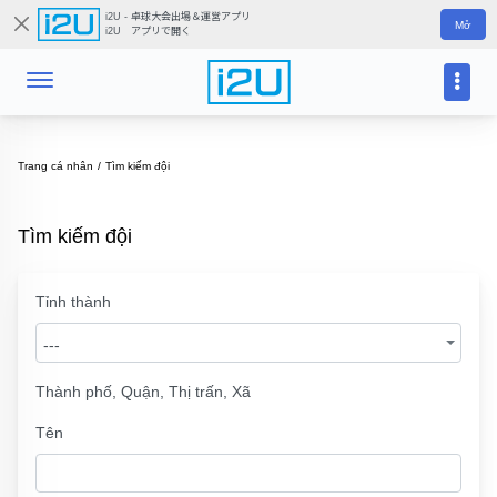
i2U - 卓球大会出場＆運営アプリ
Mở
i2U アプリで開く
Trang cá nhân
Tìm kiếm đội
Tìm kiếm đội
Tỉnh thành
---
Thành phố, Quận, Thị trấn, Xã
Tên