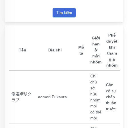
Tìm kiếm
Phê
Giới
duyệt
hạn
Mô
khi
Tên
Địa chỉ
lời
tả
tham
mời
gia
nhóm
nhóm
Chỉ
chủ
Cần
sở
có sự
修道卓球ク
hữu
aomori Fukaura
chấp
ラブ
nhóm
thuận
mới
trước
có thể
mời