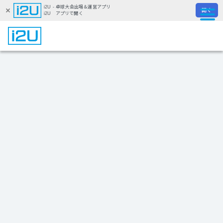
i2U - 卓球大会出場＆運営アプリ
開く
i2U アプリで開く
i2Uとは？
募集中の大会を見る
大会運営の方
お問合せ