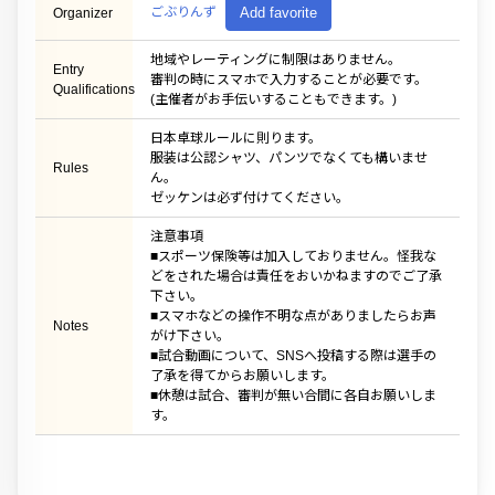
ごぶりんず
Add favorite
Organizer
地域やレーティングに制限はありません。
Entry
審判の時にスマホで入力することが必要です。
Qualifications
(主催者がお手伝いすることもできます。)
日本卓球ルールに則ります。
服装は公認シャツ、パンツでなくても構いませ
Rules
ん。
ゼッケンは必ず付けてください。
注意事項
■スポーツ保険等は加入しておりません。怪我な
どをされた場合は責任をおいかねますのでご了承
下さい。
■スマホなどの操作不明な点がありましたらお声
Notes
がけ下さい。
■試合動画について、SNSへ投稿する際は選手の
了承を得てからお願いします。
■休憩は試合、審判が無い合間に各自お願いしま
す。