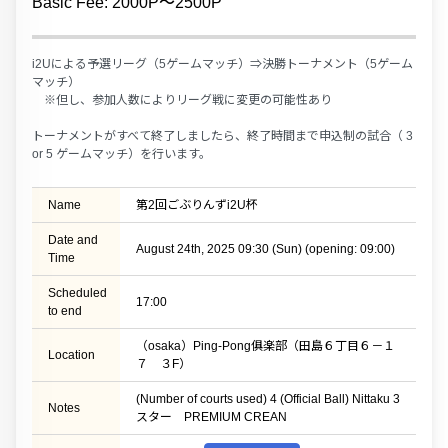
Basic Fee: 2000P〜2500P
i2Uによる予選リーグ（5ゲームマッチ）⇒決勝トーナメント（5ゲーム
マッチ）
※但し、参加人数によりリーグ戦に変更の可能性あり
トーナメントがすべて終了しましたら、終了時間まで申込制の試合（ 3
or 5 ゲームマッチ）を行います。
Name
第2回ごぶりんずi2U杯
Date and
August 24th, 2025 09:30 (Sun) (opening: 09:00)
Time
Scheduled
17:00
to end
（osaka）Ping-Pong俱楽部（田島６丁目６－１
Location
７ ３F）
(Number of courts used) 4 (Official Ball) Nittaku 3
Notes
スター PREMIUM CREAN