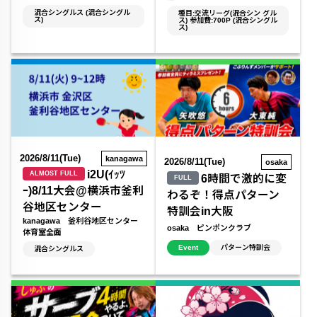
混合シングルス (混合シングル
種目:交流リーグ(混合シン グル
ス)
ス) 参加費:700P (混合シングル
ス)
2026/8/11(Tue)
kanagawa
2026/8/11(Tue)
osaka
i2U(ｲｯﾂ
ALMOST FULL
6時間で激的に変
FULL
ｰ)8/11大会@横浜市釜利
わるぞ！得点パターン
谷地区センター
特訓会in大阪
kanagawa 釜利谷地区センター
osaka ピンポンクラブ
体育室全面
Event
パターン特訓会
混合シングルス