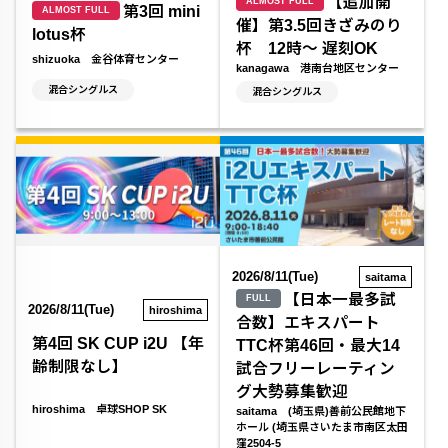
【追加開
ALMOST FULL
第3回 mini
ALMOST FULL
催】第3.5回きざみのり
lotus杯
杯 12時～ 遅刻OK
shizuoka 金谷体育センター
kanagawa 港南台地区センター
混合シングルス
混合シングルス
2026/8/11(Tue)
saitama
【日本一最多試
FULL
2026/8/11(Tue)
hiroshima
合数】エキスパート
第4回 SK CUP i2U 【年
TTC杯第46回・最大14
齢制限なし】
試合フリーレーティン
グ大勢募集歓迎
hiroshima 卓球SHOP SK
saitama (埼玉県)善前公民館地下
ホール (埼玉県さいたま市南区太田
窪2504-5