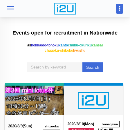
Events open for recruitment in Nationwide
all
hokkaido-tohoku
kanto
chubu-okuriku
kansai
chugoku-shikoku
kyushu
Search
2026/8/10(Mon)
kanagawa
2026/8/9(Sun)
shizuoka