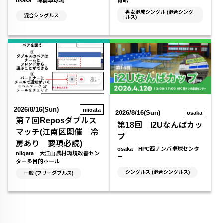
osaka 緑橋卓球場
育館
男女混成シングル (混合シング
混合シングルス
ルス)
2026/8/16(Sun)
niigata
2026/8/16(Sun)
osaka
第７回Reposダブルス
第18回 I2Uなんばカッ
マッチ(江南区開催 冷
プ
房あり 要項必読)
osaka HPC西ナンバ卓球センタ
niigata 大江山農村環境改善セン
ー
ター多目的ホール
シングルス (混合シングルス)
一般 (フリーダブルス)