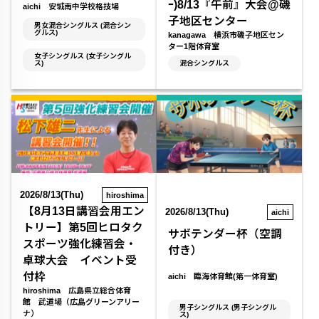
ｰ)8/13『午前』大会@磯
aichi 安城南中学校格技場
子地区センター
男女混合シングルス (混合シン
グルス)
kanagawa 横浜市磯子地区セン
ター1階体育室
女子シングルス (女子シングル
ス)
混合シングルス
2026/8/13(Thu)
hiroshima
【8月13日講習会用エン
2026/8/13(Thu)
aichi
トリー】第5回ヒロタク
サボテンダー杯（空調
スポーツ強化練習会・
付き）
卓球大会 イベント受
付枠
aichi 臨海体育館(第一体育室)
hiroshima 広島県立総合体育
館 武道場（広島グリーンアリー
男子シングルス (男子シングル
ナ）
ス)