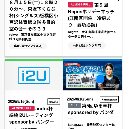
８月１５日(土)１８時２
第５回
ALMOST FULL
０分～、東坂下くらぶ
Reposホリデーマッチ
杯(シングルス)板橋区小
(江南区開催 冷房あ
豆沢体育館３階多目的
り 要項必読)
室の会～その３３
niigata 大江山農村環境改善セン
tokyo 東京都板橋区小豆沢体育
ター多目的ホール
館３階多目的室
一般 (混合シングルス)
卓球 (混合シングルス)
2026/8/16(Sun)
kanagawa
2026/8/16(Sun)
osaka
第5回ゆる卓杯
FULL
andro杯
ALMOST FULL
sponsored by パンダ
緑橋i2Uレーティング
ーニ
sponsor by パンダーニ
kanagawa 豊田地区センター体