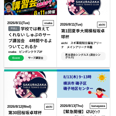
2026/8/11(Tue)
osaka
2026/8/11(Tue)
aichi
学校では教えて
FULL
第1回夏季大規模桜坂卓
くれない しゅぷのサー
球杯
ブ講習会 4時間やるよ
aichi スギ薬局知立福祉アリー
ついてこれるか
ナ メインアリーナ半面
osaka ピンポンクラブ2F
男女混合シングルス (混合シン
グルス)
Event
サーブ講習会
2026/8/13(Thu)
kanagawa
2026/8/12(Wed)
aichi
【緊急開催】i2U(ｲｯﾂ
第30回桜坂卓球杯