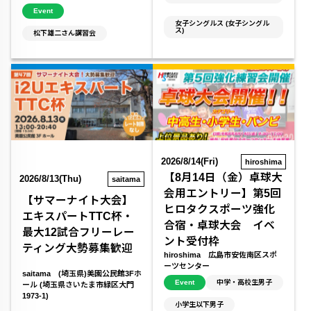
Event
女子シングルス (女子シングル
ス)
松下雄二さん講習会
2026/8/14(Fri)
hiroshima
【8月14日（金）卓球大
2026/8/13(Thu)
saitama
会用エントリー】第5回
【サマーナイト大会】
ヒロタクスポーツ強化
エキスパートTTC杯・
合宿・卓球大会 イベ
最大12試合フリーレー
ント受付枠
ティング大勢募集歓迎
hiroshima 広島市安佐南区スポ
ーツセンター
saitama (埼玉県)美園公民館3Fホ
Event
中学・高校生男子
ール (埼玉県さいたま市緑区大門
1973-1)
小学生以下男子