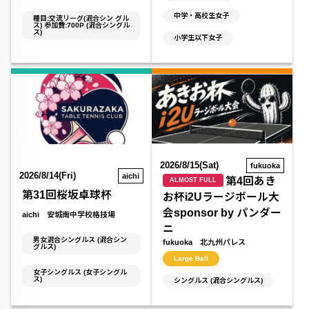
中学・高校生女子
種目:交流リーグ(混合シン グル
ス) 参加費:700P (混合シングル
ス)
小学生以下女子
2026/8/15(Sat)
fukuoka
2026/8/14(Fri)
aichi
第4回あき
ALMOST FULL
第31回桜坂卓球杯
お杯i2Uラージボール大
会sponsor by パンダー
aichi 安城南中学校格技場
ニ
男女混合シングルス (混合シン
fukuoka 北九州パレス
グルス)
Large Ball
女子シングルス (女子シングル
ス)
シングルス (混合シングルス)