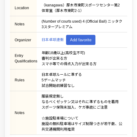
（kanagawa）厚木市東町スポーツセンター第2
Location
体育室（厚木市東町2-1）
(Number of courts used) 4 (Official Ball) ニッタク
Notes
3スタープレミアム
日本卓球連衡
Add favorite
Organizer
年齢18歳以上(高校生不可)
Entry
審判が出来る方
Qualifications
スマホ等での得点入力が出来る方
日本卓球ルールに準ずる
Rules
5ゲームマッチ
試合開始前練習なし
服装規定無し
なるべくゼッケン又はそれに準ずるものを着用
スポーツ保険未加入、ケガ事故にご注意
Notes
☆施設駐車場について
施設の無料駐車場はサイズ制限つきが若干数、公
共交通機関利用推奨