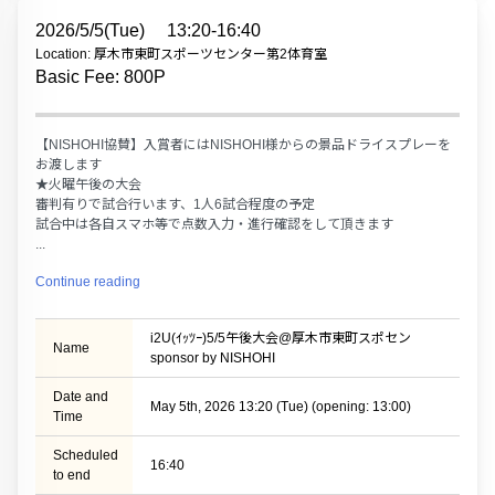
2026/5/5(Tue)
13:20-16:40
Location: 厚木市東町スポーツセンター第2体育室
Basic Fee: 800P
【NISHOHI協賛】入賞者にはNISHOHI様からの景品ドライスプレーを
お渡します
★火曜午後の大会
審判有りで試合行います、1人6試合程度の予定
試合中は各自スマホ等で点数入力・進行確認をして頂きます
...
Continue reading
i2U(ｲｯﾂｰ)5/5午後大会@厚木市東町スポセン
Name
sponsor by NISHOHI
Date and
May 5th, 2026 13:20 (Tue) (opening: 13:00)
Time
Scheduled
16:40
to end