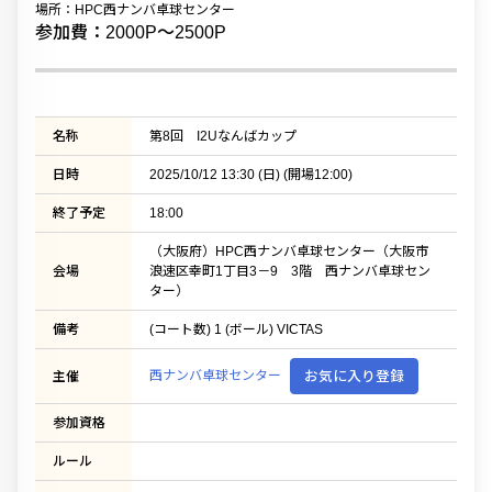
場所：HPC西ナンバ卓球センター
参加費：2000P〜2500P
名称
第8回 I2Uなんばカップ
日時
2025/10/12 13:30 (日) (開場12:00)
終了予定
18:00
（大阪府）HPC西ナンバ卓球センター（大阪市
会場
浪速区幸町1丁目3－9 3階 西ナンバ卓球セン
ター）
備考
(コート数) 1 (ボール) VICTAS
西ナンバ卓球センター
お気に入り登録
主催
参加資格
ルール