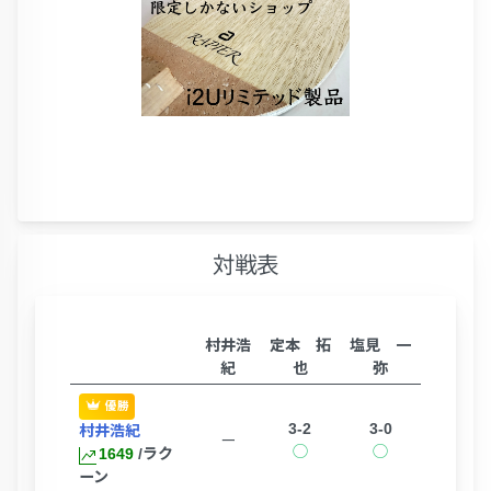
対戦表
村井浩
定本 拓
塩見 一
紀
也
弥
優勝
3-2
3-0
村井浩紀
ー
◯
◯
1649
/ラク
ーン