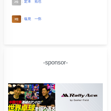
:
定本 拓也
2位
:
塩見 一弥
3位
-sponsor-