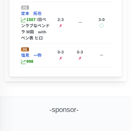
2位
定本 拓也
1507
/日ペ
2-3
3-0
ー
ンラブなペンド
✗
◯
ラ M田 with
ペン表 ヒロ
3位
0-3
0-3
塩見 一弥
ー
✗
✗
998
-sponsor-