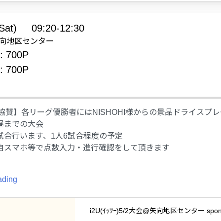
Sat)
09:20-12:30
: 矢向地区センター
: 700P
: 700P
HI協賛】各リーグ優勝者にはNISHOHI様からの景品ドライスプ
昼までの大会
試合行います、1人6試合程度の予定
自スマホ等で点数入力・進行確認をして頂きます
ading
i2U(ｲｯﾂｰ)5/2大会@矢向地区センター sponso