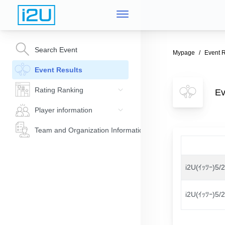
Search Event
Mypage
Event R
Event Results
Rating Ranking
E
Player information
Team and Organization Information
i2U(ｲｯﾂｰ
i2U(ｲｯﾂｰ