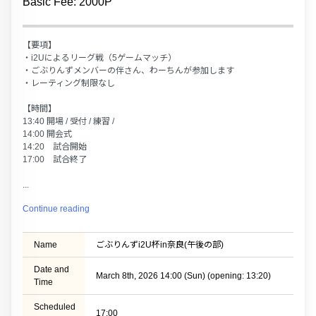
Basic Fee: 2000P
【要項】
・i2Uによるリーグ戦（5ゲームマッチ）
・ごぶりんずメンバーの伴さん、わーちんが参加します
・レーティング制限なし
【時間】
13:40 開場 / 受付 / 練習 /
14:00 開会式
14:20 試合開始
17:00 試合終了
...
Continue reading
Name
ごぶりんずi2U杯in奈良(午後の部)
Date and
March 8th, 2026 14:00 (Sun) (opening: 13:20)
Time
Scheduled
17:00