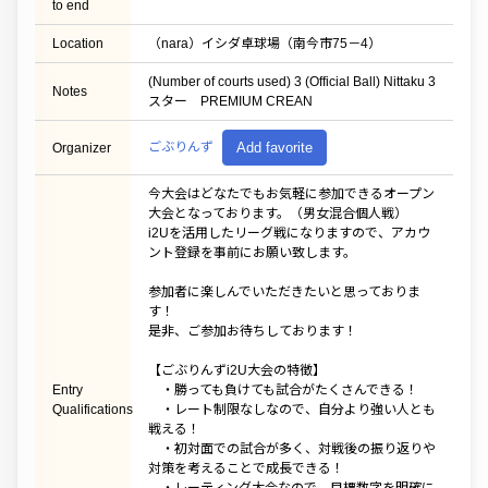
to end
Location
（nara）イシダ卓球場（南今市75－4）
(Number of courts used) 3 (Official Ball) Nittaku 3
Notes
スター PREMIUM CREAN
ごぶりんず
Add favorite
Organizer
今大会はどなたでもお気軽に参加できるオープン
大会となっております。（男女混合個人戦）
i2Uを活用したリーグ戦になりますので、アカウ
ント登録を事前にお願い致します。
参加者に楽しんでいただきたいと思っておりま
す！
是非、ご参加お待ちしております！
【ごぶりんずi2U大会の特徴】
Entry
・勝っても負けても試合がたくさんできる！
Qualifications
・レート制限なしなので、自分より強い人とも
戦える！
・初対面での試合が多く、対戦後の振り返りや
対策を考えることで成長できる！