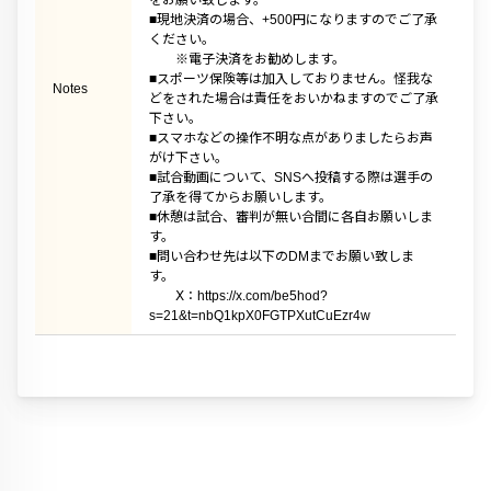
をお願い致します。
■現地決済の場合、+500円になりますのでご了承
ください。
※電子決済をお勧めします。
■スポーツ保険等は加入しておりません。怪我な
Notes
どをされた場合は責任をおいかねますのでご了承
下さい。
■スマホなどの操作不明な点がありましたらお声
がけ下さい。
■試合動画について、SNSへ投稿する際は選手の
了承を得てからお願いします。
■休憩は試合、審判が無い合間に各自お願いしま
す。
■問い合わせ先は以下のDMまでお願い致しま
す。
Ⅹ：https://x.com/be5hod?
s=21&t=nbQ1kpX0FGTPXutCuEzr4w