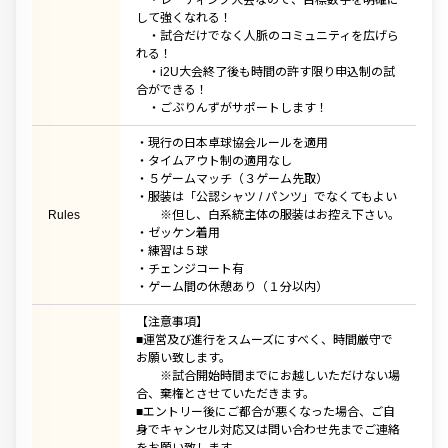
・レーティング大会なので、目標数字を明確に
して強くなれる！
・試合だけでなく人脈のコミュニティを広げら
れる！
・i2U大会終了後も時間の許す限り申込制の試
合ができる！
・ごぶりんずがサポートします！
・現行の日本卓球協会ルールを適用
・タイムアウト制の適用なし
・５ゲームマッチ（３ゲーム先取）
・服装は「公認シャツ / パンツ」でなくてもよい
Rules
※但し、白系統主体の服装はお控え下さい。
・ゼッケン着用
・練習は５球
・チェンジコート有
・ゲーム間の休憩あり（１分以内）
【注意事項】
■運営及び進行をスムーズにすべく、時間厳守で
お願い致します。
※試合開始時間までにお越しいただけない場
合、棄権とさせていただきます。
■エントリー後にご都合が悪くなった場合、ご自
身でキャンセル対応又は問い合わせ先までご連絡