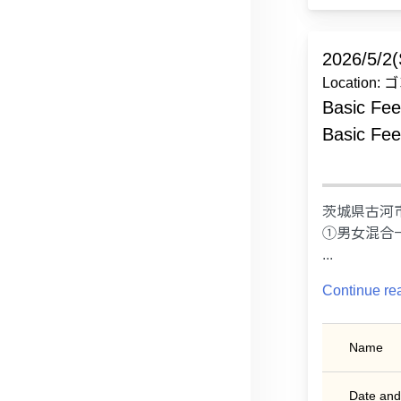
2026/5/2(
Locati
Basic Fe
Basic Fe
茨城県古河
①男女混合
...
Continue re
Name
Date and