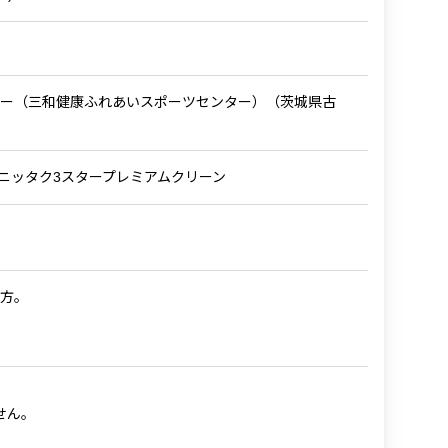
センター（三和健康ふれあいスポーツセンター）（茨城県古
cial Ball) ニッタク3スタープレミアムクリーン
方。
せん。