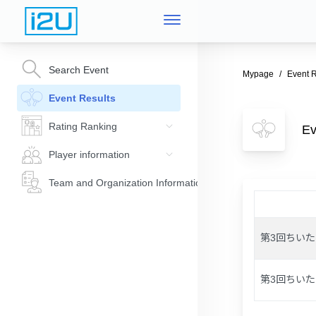
Search Event
Mypage
Event R
Event Results
Rating Ranking
E
Player information
Team and Organization Information
第3回ちいたく杯
第3回ちいたく杯