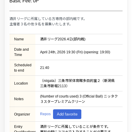
Basic Fee: 0P
酒井リーグに所属している方専用の部内戦です。
主催者３名の他９名を募集いたします。
Name
酒井リーグ2026.4②(部内戦)
Date and
April 24th, 2026 19:30 (Fri) (opening: 19:00)
Time
Scheduled
21:40
to end
（niigata）三条市栄体育館多目的室２（新潟県
Location
三条市新堀2113）
(Number of courts used) 3 (Official Ball) ニッタク
Notes
３スタープレミアムクリーン
Repos
Add favorite
Organizer
Entry
酒井リーグに所属していることが条件です。