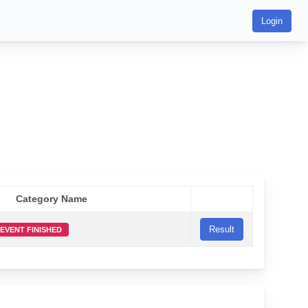
Login
Category Name
Result
EVENT FINISHED