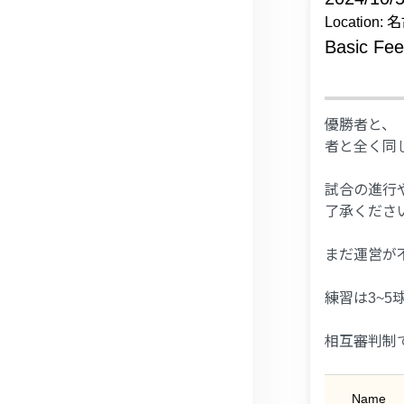
Locati
Basic Fe
優勝者と、
者と全く同
試合の進行
了承くださ
まだ運営が
練習は3~
相互審判制
Name