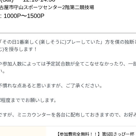
on: 名古屋市守山スポーツセンター2階第二競技場
e: 1000P〜1500P
「その日1番楽しく(楽しそうに)プレーしていた」方を僕の独断
じ)を授与します！
や参加人数によっては予定試合数が全てこなせなかったり、一
い。
不慣れな点あると思いますが、ご了承ください。
5球程度まででお願いします。
ですが、ミニカウンターを各台に配布しておきますので、お好
【参加費完全無料！！】第5回さっぴー杯