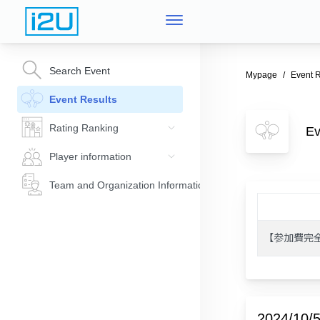
Search Event
Mypage
Event R
Event Results
Rating Ranking
E
Player information
Team and Organization Information
【参加費完
2024/10/5