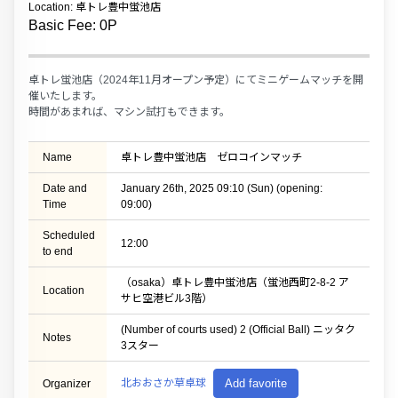
Location: 卓トレ豊中蛍池店
Basic Fee: 0P
卓トレ蛍池店（2024年11月オープン予定）にてミニゲームマッチを開
催いたします。
時間があまれば、マシン試打もできます。
Name
卓トレ豊中蛍池店 ゼロコインマッチ
Date and
January 26th, 2025 09:10 (Sun) (opening:
Time
09:00)
Scheduled
12:00
to end
（osaka）卓トレ豊中蛍池店（蛍池西町2-8-2 ア
Location
サヒ空港ビル3階）
(Number of courts used) 2 (Official Ball) ニッタク
Notes
3スター
北おおさか草卓球
Add favorite
Organizer