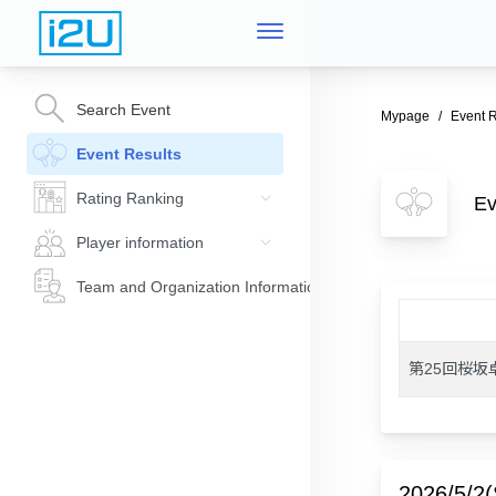
Search Event
Mypage
Event R
Event Results
Rating Ranking
E
Player information
Team and Organization Information
第25回桜坂
2026/5/2(