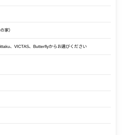
年の家）
Ball) Nittaku、VICTAS、Butterflyからお選びください