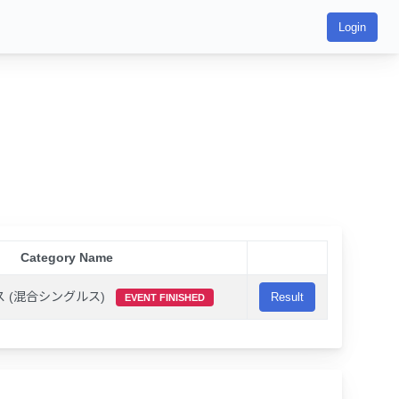
Login
Category Name
 (混合シングルス)
Result
EVENT FINISHED