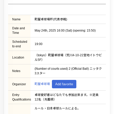
Name
町屋卓球場杯(代表参戦)
Date and
May 24th, 2025 16:00 (Sat) (opening: 15:50)
Time
Scheduled
19:00
to end
（tokyo）町屋卓球場（荒川4-10-22宮地イトウビ
Location
ル5F）
(Number of courts used) 2 (Official Ball) ニッタク
Notes
3スター
町屋卓球場
Add favorite
Organizer
Entry
卓球愛好者はどなたでも参加出来ます。※定員
Qualifications
12名（先着順）
ルール・日本卓球ルールによる。