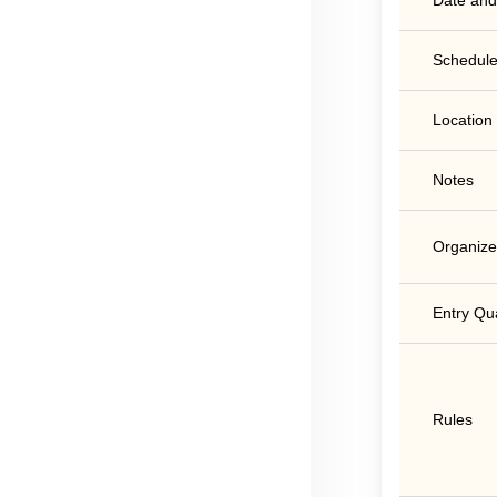
Date and
Schedule
Location
Notes
Organize
Entry Qua
Rules