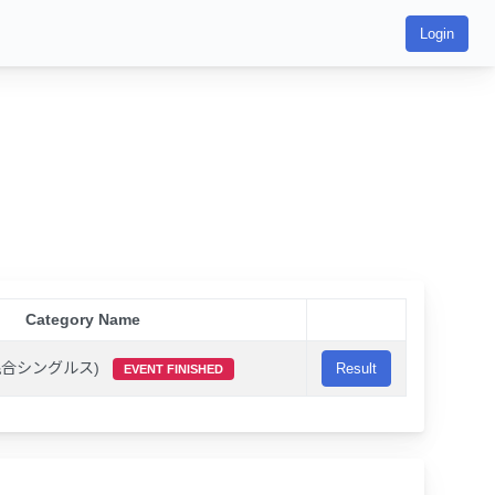
Login
Category Name
混合シングルス)
Result
EVENT FINISHED