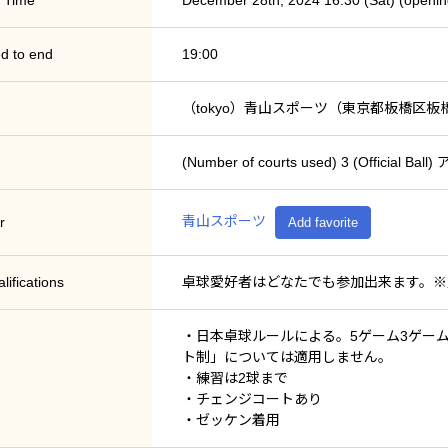
 Time
December 28th, 2024 16:30 (Sat) (openin
d to end
19:00
（tokyo）青山スポーツ（東京都板橋区板橋
(Number of courts used) 3 (Officia
青山スポーツ
r
Add favorite
lifications
卓球愛好者はどなたでも参加出来ます。※
・日本卓球ルールによる。5ゲーム3ゲー
ト制」については適用しません。
・練習は2球まで
・チェンジコートあり
・ゼッケン着用