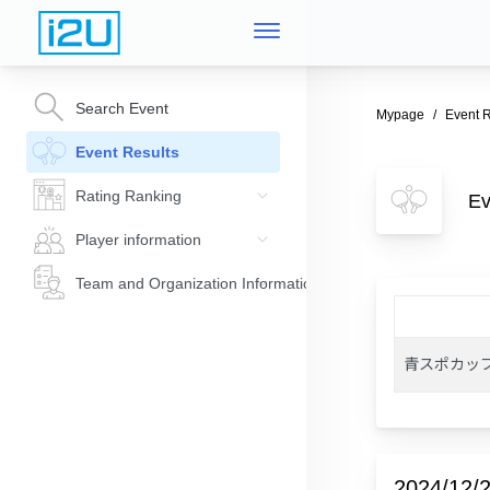
Search Event
Mypage
Event R
Event Results
Rating Ranking
E
Player information
Team and Organization Information
青スポカッ
2024/12/2