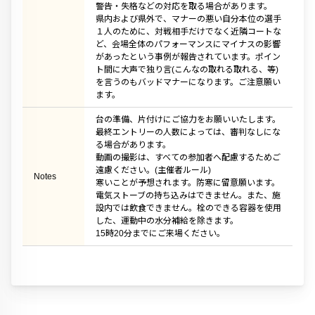
警告・失格などの対応を取る場合があります。
県内および県外で、マナーの悪い自分本位の選手
１人のために、対戦相手だけでなく近隣コートな
ど、会場全体のパフォーマンスにマイナスの影響
があったという事例が報告されています。ポイン
ト間に大声で独り言(こんなの取れる取れる、等)
を言うのもバッドマナーになります。ご注意願い
ます。
台の準備、片付けにご協力をお願いいたします。
最終エントリーの人数によっては、審判なしにな
る場合があります。
動画の撮影は、すべての参加者へ配慮するためご
遠慮ください。(主催者ルール)
Notes
寒いことが予想されます。防寒に留意願います。
電気ストーブの持ち込みはできません。また、施
設内では飲食できません。栓のできる容器を使用
した、運動中の水分補給を除きます。
15時20分までにご来場ください。