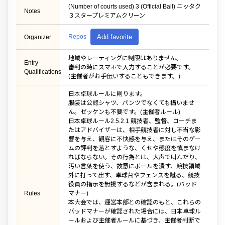
(Number of courts used) 3 (Official Ball) ニッタク
Notes
３スタープレミアムクリーン
Repos
Add favorite
Organizer
地域やレーティングに制限はありません。
Entry
審判の時にスマホで入力することが必要です。
Qualifications
(主催者がお手伝いすることもできます。)
日本卓球ルールに則ります。
服装は公認シャツ、パンツでなくても構いませ
ん。ゼッケンも不要です。(主催者ルール)
日本卓球ルール2.5.2.1 競技者、監督、コーチま
たはアドバイザーは、相手競技者に対し不当な影
響を与え、観客に不快感を与え、またはそのゲー
ムの評判を落とすような、くせや態度を慎まなけ
ればならない。その行為とは、大声で叫んだり、
汚い言葉を使う、故意にボールを潰す、競技領域
外に打って出す、卓球台やフェンスを蹴る、競技
役員の指示を無視するなどが含まれる。(バッド
Rules
マナー)
本大会では、運営本部との確認のもと、これらの
バッドマナーが確認された場合には、日本卓球ル
ールおよび主催者ルールに基づき、主催者判断で