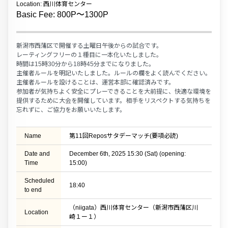
Location: 西川体育センター
Basic Fee: 800P〜1300P
新潟市西蒲区で開催する土曜日午後からの試合です。
レーティングフリーの１種目に一本化いたしました。
時間は15時30分から18時45分までになりました。
主催者ルールを明記いたしました。ルールの欄をよく読んでください。
主催者ルールを設けることは、運営本部に確認済みです。
参加者が気持ちよく安全にプレーできることを大前提に、快適な環境を
提供するために大会を開催しています。相手をリスペクトする気持ちを
忘れずに、ご協力をお願いいたします。
Name
第11回Reposサタデーマッチ(要項必読)
Date and
December 6th, 2025 15:30 (Sat) (opening:
Time
15:00)
Scheduled
18:40
to end
（niigata）西川体育センター（新潟市西蒲区川
Location
崎１ー１）