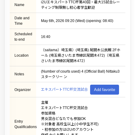
i2UエキスパートTTC杯第40回・最大15試合レー
Name
ティング制限無し初心者学生歓迎
Date and
May 6th, 2026 09:20 (Wed) (opening: 08:40)
Time
Scheduled
16:40
to end
（saitama）埼玉県）(埼玉県) 尾間木公民館 2Fホ
Location
ール (埼玉県さいたま市緑区尾間木472)（埼玉県
さいたま市緑区尾間木472）
(Number of courts used) 4 (Official Ball) Nittaku3
Notes
スタークリー ン
エキスパートTTC杯交流試合
Add favorite
Organizer
主催
エキスパートTTC杯交流試合
参加資格
男女混合どなたでも参加OK
Entry
※対象者 高校生以上(小中学生不可)
Qualifications
・初参加の方はi2Uのアカウント