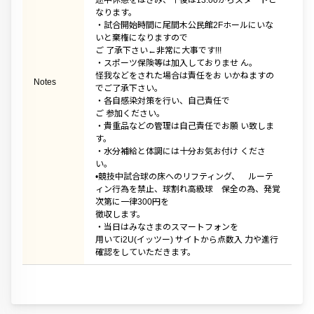
途中休憩をはさみ、午後は13:00からスタートと
なります。
・試合開始時間に尾間木公民館2Fホールにいな
いと棄権になりますので
ご 了承下さい←非常に大事です!!!
・スポーツ保険等は加入しておりませ ん。
怪我などをされた場合は責任をお いかねますの
Notes
でご了承下さい。
・各自感染対策を行い、自己責任で
ご 参加ください。
・貴重品などの管理は自己責任でお願 い致しま
す。
・水分補給と体調には十分お気お付け くださ
い。
•競技中試合球の床へのリフティング、 ルーテ
ィン行為を禁止、球割れ高級球 保全の為、発覚
次第に一律300円を
徴収します。
・当日はみなさまのスマートフォンを
用いてi2U(イッツー) サイトから点数入 力や進行
確認をしていただきます。