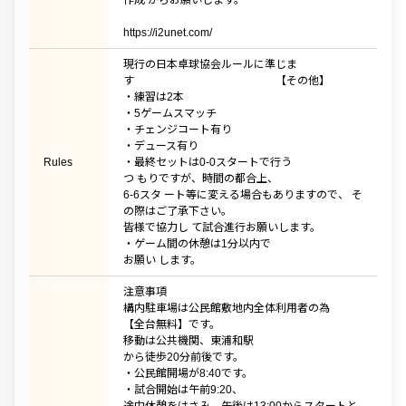
作成 からお願いします。
https://i2unet.com/
現行の日本卓球協会ルールに準じま
す 【その他】
・練習は2本
・5ゲームスマッチ
・チェンジコート有り
・デュース有り
Rules
・最終セットは0-0スタートで行う
つ もりですが、時間の都合上、
6-6スタ ート等に変える場合もありますので、 そ
の際はご了承下さい。
皆様で協力し て試合進行お願いします。
・ゲーム間の休憩は1分以内で
お願い します。
注意事項
構内駐車場は公民館敷地内全体利用者の為
【全台無料】です。
移動は公共機関、東浦和駅
から徒歩20分前後です。
・公民館開場が8:40です。
・試合開始は午前9:20、