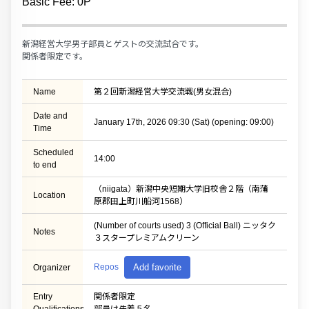
Basic Fee: 0P
新潟経営大学男子部員とゲストの交流試合です。
関係者限定です。
Name
第２回新潟経営大学交流戦(男女混合)
Date and
January 17th, 2026 09:30 (Sat) (opening: 09:00)
Time
Scheduled
14:00
to end
（niigata）新潟中央短期大学旧校舎２階（南蒲
Location
原郡田上町川船河1568）
(Number of courts used) 3 (Official Ball) ニッタク
Notes
３スタープレミアムクリーン
Repos
Add favorite
Organizer
Entry
関係者限定