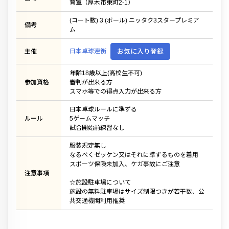
育室（厚木市東町2-1）
(コート数) 3 (ボール) ニッタク3スタープレミア
備考
ム
日本卓球連衡
お気に入り登録
主催
年齢18歳以上(高校生不可)
参加資格
審判が出来る方
スマホ等での得点入力が出来る方
日本卓球ルールに準ずる
ルール
5ゲームマッチ
試合開始前練習なし
服装規定無し
なるべくゼッケン又はそれに準ずるものを着用
スポーツ保険未加入、ケガ事故にご注意
注意事項
☆施設駐車場について
施設の無料駐車場はサイズ制限つきが若干数、公
共交通機関利用推奨