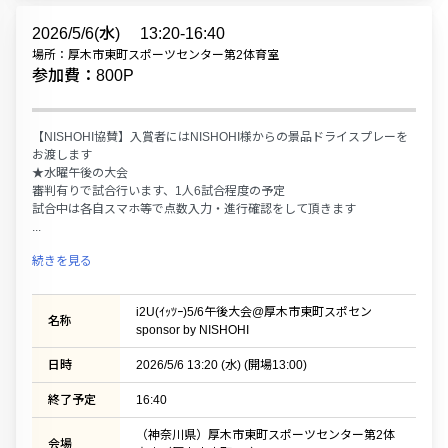
2026/5/6(水)
13:20-16:40
場所：厚木市東町スポーツセンター第2体育室
参加費：800P
【NISHOHI協賛】入賞者にはNISHOHI様からの景品ドライスプレーを
お渡します
★水曜午後の大会
審判有りで試合行います、1人6試合程度の予定
試合中は各自スマホ等で点数入力・進行確認をして頂きます
...
続きを見る
i2U(ｲｯﾂｰ)5/6午後大会@厚木市東町スポセン
名称
sponsor by NISHOHI
日時
2026/5/6 13:20 (水) (開場13:00)
終了予定
16:40
（神奈川県）厚木市東町スポーツセンター第2体
会場