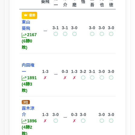
葵飛
悟
一
介
磨
吾
也
徳
優勝
東山
3-1
3-1
3-0
3-0
3-0
3-0
葵飛
ー
◯
◯
◯
◯
◯
◯
2167
(6勝0
敗)
内田権
一
1-3
0-3
1-3
3-2
3-1
3-0
3-0
ー
1891
✗
✗
✗
◯
◯
◯
◯
(4勝3
敗)
3位
露木涼
介
1-3
3-0
0-3
3-0
3-0
3-0
ー
1896
✗
◯
✗
◯
◯
◯
(4勝2
敗)