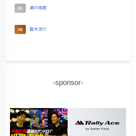
:
瀬戸琢磨
2位
:
露木涼介
3位
-sponsor-