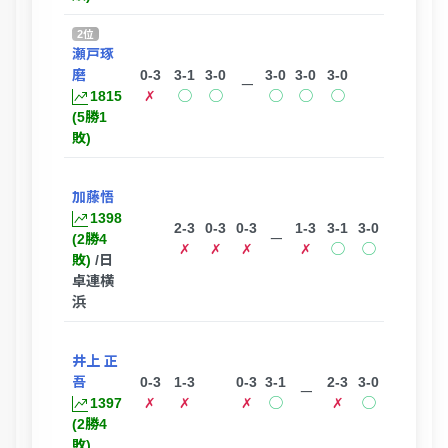
2位
瀬戸琢
磨
0-3
3-1
3-0
3-0
3-0
3-0
ー
1815
✗
◯
◯
◯
◯
◯
(5勝1
敗)
加藤悟
1398
2-3
0-3
0-3
1-3
3-1
3-0
(2勝4
ー
✗
✗
✗
✗
◯
◯
敗)
/日
卓連横
浜
井上 正
吾
0-3
1-3
0-3
3-1
2-3
3-0
ー
1397
✗
✗
✗
◯
✗
◯
(2勝4
敗)