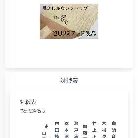
対戦表
対戦表
予定試合数:6
内
露
瀬
井
木
白
東
加
田
木
戸
上
村
須
山
藤
権
涼
琢
正
晃
育