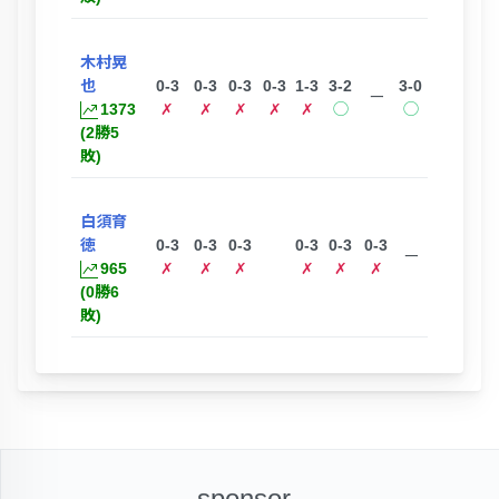
木村晃
也
0-3
0-3
0-3
0-3
1-3
3-2
3-0
ー
1373
✗
✗
✗
✗
✗
◯
◯
(2勝5
敗)
白須育
徳
0-3
0-3
0-3
0-3
0-3
0-3
ー
965
✗
✗
✗
✗
✗
✗
(0勝6
敗)