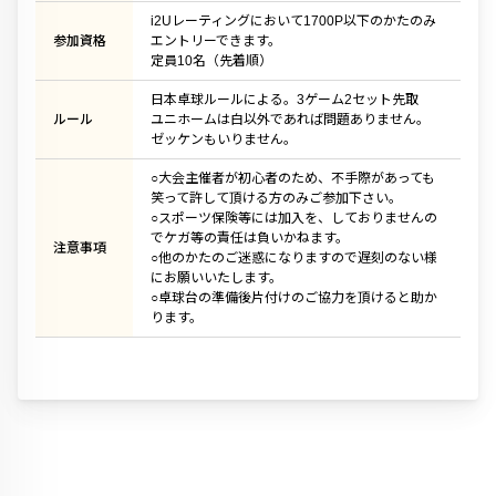
i2Uレーティングにおいて1700P以下のかたのみ
参加資格
エントリーできます。
定員10名（先着順）
日本卓球ルールによる。3ゲーム2セット先取
ルール
ユニホームは白以外であれば問題ありません。
ゼッケンもいりません。
○大会主催者が初心者のため、不手際があっても
笑って許して頂ける方のみご参加下さい。
○スポーツ保険等には加入を、しておりませんの
でケガ等の責任は負いかねます。
注意事項
○他のかたのご迷惑になりますので遅刻のない様
にお願いいたします。
○卓球台の準備後片付けのご協力を頂けると助か
ります。