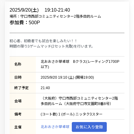
2025/9/20(土)
19:10-21:40
場所：守口市西部コミュニティセンター2階多目的ルーム
参加費：500P
初心者、初級者でも試合を楽しみたい！！
時間の限り3ゲームマッチ(2セット先取)を行います。
北おおさか草卓球 Bクラス(レーティング1700P
名称
以下)
日時
2025/9/20 19:10 (土) (開場19:00)
終了予定
21:40
（大阪府）守口市西部コミュニティセンター2階
会場
多目的ルーム（大阪府守口市文園町8番8号）
備考
(コート数) 1 (ボール) ニッタク3スター
北おおさか草卓球
お気に入り登録
主催