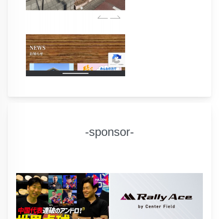
-sponsor-