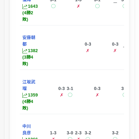
ー
1643
◯
✗
◯
◯
(4勝2
敗)
安藤朝
都
0-3
0-3
1-3
ー
1382
✗
✗
✗
(3勝4
敗)
江坂武
瑠
0-3
3-1
0-3
3-1
ー
1359
✗
◯
✗
◯
(4勝4
敗)
中川
良彦
1-3
3-0
2-3
3-2
3-2
3-1