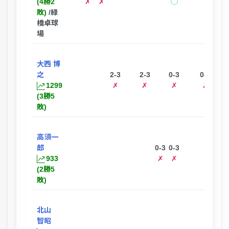
(4勝2
✗
✗
◯
敗)
/緑
橋卓球
場
大西 博
之
2-3
2-3
0-3
0-3
1299
✗
✗
✗
✗
(3勝5
敗)
高須一
郎
0-3
0-3
933
✗
✗
(2勝5
敗)
北山
智昭