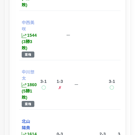
敗)
中西美
咲
1-3
1544
ー
✗
(3勝3
敗)
棄権
中川想
太
3-1
1-3
3-1
1860
ー
◯
✗
◯
(5勝1
敗)
棄権
北山
陽貴
1614
0-3
2-3
3-0