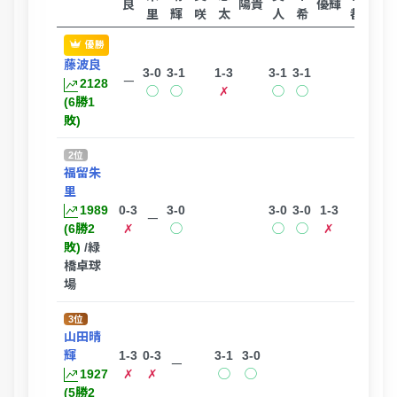
良
陽貴
優輝
里
輝
咲
太
人
希
都
瑠
優勝
藤波良
3-0
3-1
1-3
3-1
3-1
ー
2128
◯
◯
✗
◯
◯
(6勝1
敗)
2位
福留朱
里
1989
0-3
3-0
3-0
3-0
1-3
ー
(6勝2
✗
◯
◯
◯
✗
敗)
/緑
橋卓球
場
3位
山田晴
輝
1-3
0-3
3-1
3-0
3-0
ー
1927
✗
✗
◯
◯
◯
(5勝2