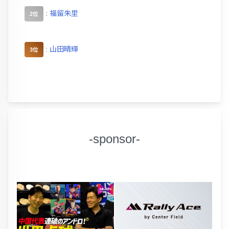
:
福留朱里
2位
:
山田晴輝
3位
-sponsor-