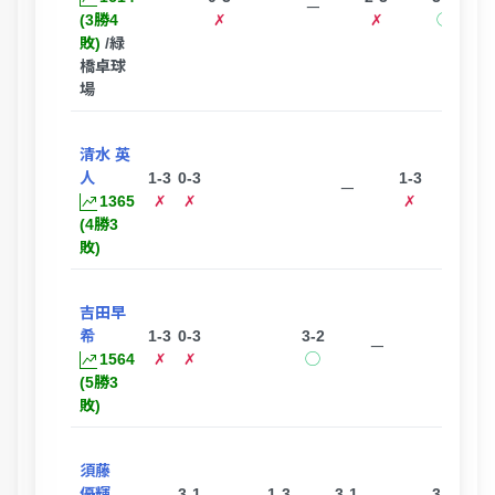
ー
(3勝4
✗
✗
◯
敗)
/緑
橋卓球
場
清水 英
人
1-3
0-3
1-3
3-0
ー
1365
✗
✗
✗
◯
(4勝3
敗)
吉田早
希
1-3
0-3
3-2
ー
1564
✗
✗
◯
(5勝3
敗)
須藤
優輝
3-1
1-3
3-1
3-0