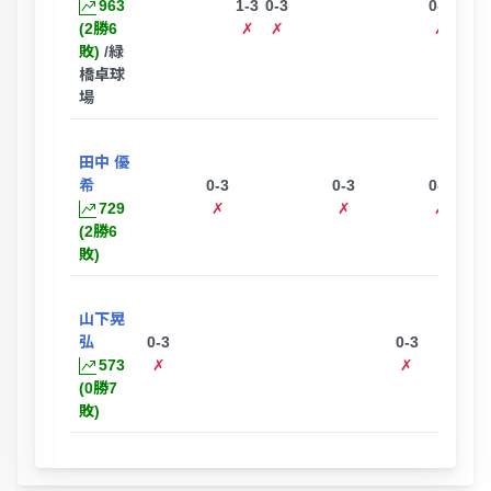
963
1-3
0-3
0-3
2-3
(2勝6
✗
✗
✗
✗
敗)
/緑
橋卓球
場
田中 優
希
0-3
0-3
0-3
0-3
729
✗
✗
✗
✗
(2勝6
敗)
山下晃
弘
0-3
0-3
573
✗
✗
(0勝7
敗)