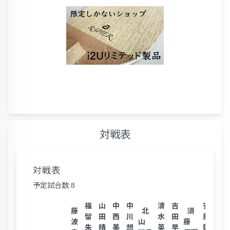
対戦表
対戦表
予定試合数:8
福
山
中
中
清
吉
安
江
藤
北
須
留
田
西
川
水
田
藤
坂
波
山
藤
朱
晴
美
想
英
早
朝
武