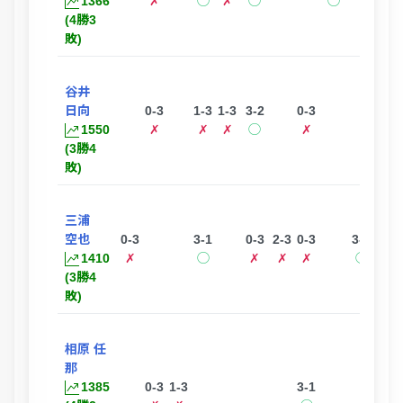
1366
✗
◯
✗
◯
◯
◯
(4勝3
敗)
谷井
日向
0-3
1-3
1-3
3-2
0-3
3-0
1550
✗
✗
✗
◯
✗
◯
(3勝4
敗)
三浦
空也
0-3
3-1
0-3
2-3
0-3
3-1
1410
✗
◯
✗
✗
✗
◯
(3勝4
敗)
相原 任
那
1385
0-3
1-3
3-1