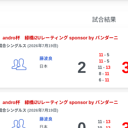
試合結果
andro杯 緑橋i2Uレーティング sponsor by パンダーニ
混合シングルス
(2026年7月19日)
11
-
5
藤波良
2
11
-
5
日本
11
-
13
8
-
11
6
-
11
andro杯 緑橋i2Uレーティング sponsor by パンダーニ
混合シングルス
(2026年7月19日)
藤波良
11
-
13
日本
10
-
12