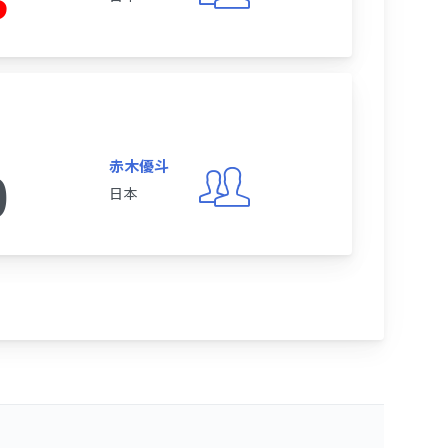
3
赤木優斗
0
日本