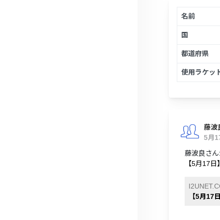
名前
国
都道府県
使用ラケッ
藤波
5月
藤波良さんが
【5月17日】
I2UNET.
【5月17日