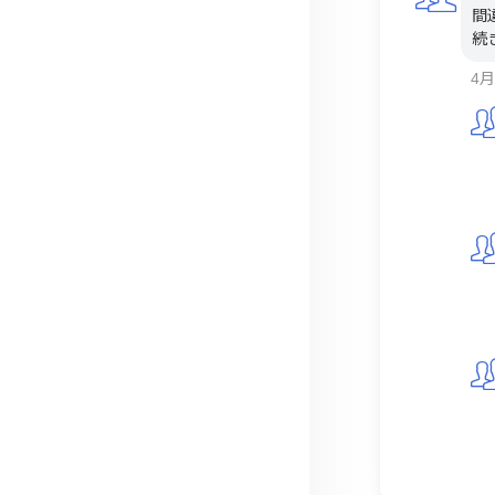
間
続
4月