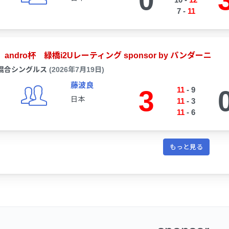
0
7
-
11
andro杯 緑橋i2Uレーティング sponsor by パンダーニ
混合シングルス
(2026年7月19日)
藤波良
3
11
-
9
日本
11
-
3
11
-
6
もっと見る