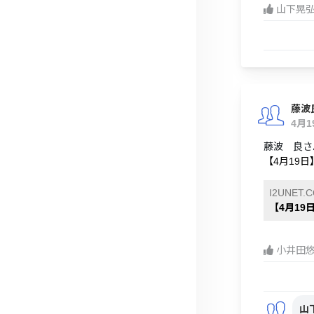
山下晃
藤波
4月
藤波 良さん
【4月19日
I2UNET.
【4月19
小井田
山