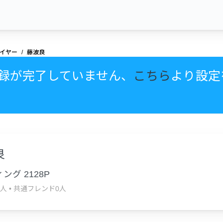
イヤー
藤波良
録が完了していません、
こちら
より設定
良
ング 2128P
1人
•
共通フレンド0人