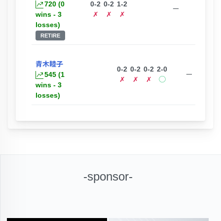
720 (0
0-2
0-2
1-2
ー
wins - 3
✗
✗
✗
losses)
RETIRE
青木睦子
0-2
0-2
0-2
2-0
545 (1
ー
✗
✗
✗
◯
wins - 3
losses)
-sponsor-