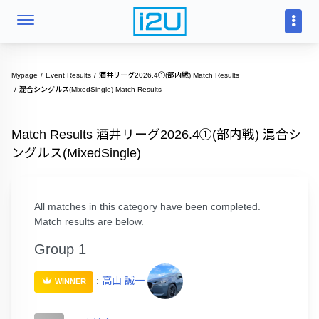
Mypage
Event Results
酒井リーグ2026.4①(部内戦) Match Results
混合シングルス(MixedSingle) Match Results
Match Results 酒井リーグ2026.4①(部内戦) 混合シ
ングルス(MixedSingle)
All matches in this category have been completed.
Match results are below.
Group 1
:
高山 誠一
WINNER