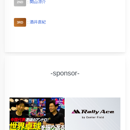
:
関山涼介
2ND
:
酒井直紀
3RD
-sponsor-