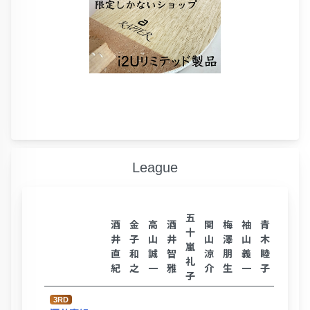
League
五
酒
金
高
酒
関
梅
袖
青
十
井
子
山
井
山
澤
山
木
嵐
直
和
誠
智
涼
朋
義
睦
礼
紀
之
一
雅
介
生
一
子
子
3RD