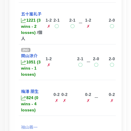
五十嵐礼子
1221 (3
1-2
2-1
2-1
1-2
2-0
ー
wins - 2
✗
◯
◯
✗
◯
losses)
/個
人
2ND
関山涼介
1-2
2-1
2-0
2-0
1051 (3
ー
✗
◯
◯
◯
wins - 1
losses)
梅澤 朋生
0-2
0-2
0-2
0-2
824 (0
ー
✗
✗
✗
✗
wins - 4
losses)
袖山義一