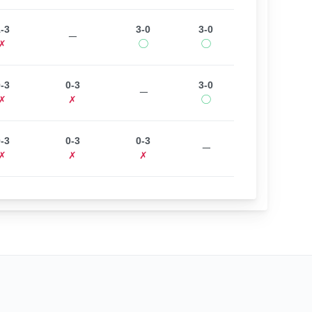
-3
3-0
3-0
ー
✗
◯
◯
-3
0-3
3-0
ー
✗
✗
◯
-3
0-3
0-3
ー
✗
✗
✗