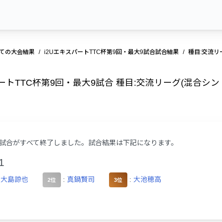
ての大会結果
i2UエキスパートTTC杯第9回・最大9試合試合結果
種目:交流リ
ートTTC杯第9回・最大9試合 種目:交流リーグ(混合シン 
試合がすべて終了しました。試合結果は下記になります。
1
:
大島諒也
:
真鍋賢司
:
大池穂高
2位
3位