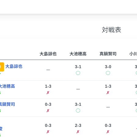
対戦表
大島諒也
大池穂高
真鍋賢司
小
大島諒也
3-1
3-0
3
勝
ー
◯
◯
7
大池穂高
1-3
1-3
3
ー
6
✗
✗
真鍋賢司
0-3
3-1
3
ー
8
✗
◯
0-3
2-3
0-3
俊
✗
✗
✗
4