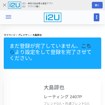
i2U - 卓球大会出場＆運営アプリ
開く
i2U アプリで開く
マイページ
プレイヤー
大島諒也
まだ登録が完了していません、
こち
ら
より設定をして登録を完了させて
ください。
大島諒也
レーティング 2407P
フレンド0人
•
共通フレンド0人