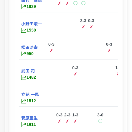
田村 健悟
✗
✗
◯
◯
1629
2-3
0-3
2-3
小野田峻一
✗
✗
✗
1538
0-3
0-3
松田浩幸
✗
✗
950
0-3
1-3
武田 司
✗
✗
1482
0-3
立花 一馬
✗
1512
0-3
2-3
1-3
3-0
菅原亜生
✗
✗
✗
◯
1611