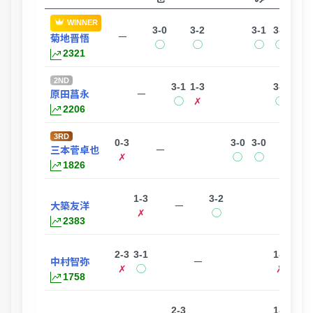
WINNER
3-0
3-2
3-1
3-1
ー
菊地晋悟
◯
◯
◯
◯
2321
2ND
3-1
1-3
3-2
3-1
原田菖永
ー
◯
✗
◯
◯
2206
3RD
0-3
3-0
3-0
三本菅卓也
ー
✗
◯
◯
1826
1-3
3-2
3-1
大築友洋
ー
✗
◯
◯
2383
2-3
3-1
1-3
中村智弥
ー
✗
◯
✗
1758
2-3
1-3