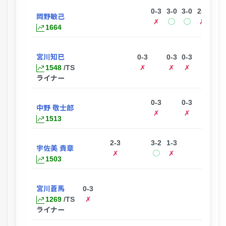
0-3
3-0
3-0
2-3
岡野敏己
✗
◯
◯
✗
1664
宮川知巳
0-3
0-3
0-3
1548
/TS
✗
✗
✗
ライナー
0-3
0-3
中野 敬士郎
✗
✗
1513
2-3
3-2
1-3
宇佐美 貴章
✗
◯
✗
1503
宮川蒼馬
0-3
1269
/TS
✗
ライナー