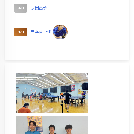
:
原田菖永
2ND
:
三本菅卓也
3RD