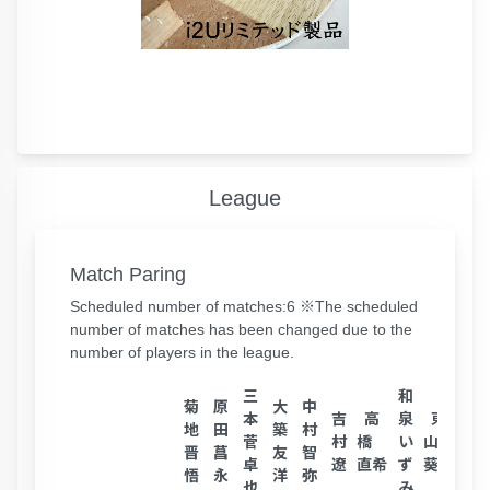
League
Match Paring
Scheduled number of matches:6 ※The scheduled
number of matches has been changed due to the
number of players in the league.
三
和
菊
原
大
中
平
本
吉
高
泉
東
地
田
築
村
井
菅
村
橋
い
山
晋
菖
友
智
秀
卓
遼
直希
ず
葵飛
悟
永
洋
弥
和
也
み