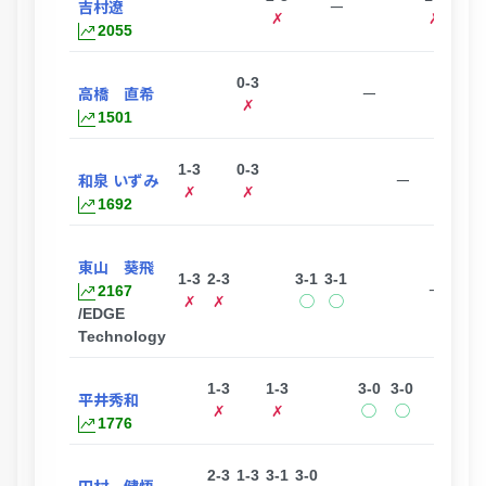
吉村遼
ー
✗
✗
2055
0-3
0-3
高橋 直希
ー
✗
✗
1501
1-3
0-3
0-3
和泉 いずみ
ー
✗
✗
✗
1692
東山 葵飛
1-3
2-3
3-1
3-1
2167
ー
✗
✗
◯
◯
/EDGE
Technology
1-3
1-3
3-0
3-0
平井秀和
ー
✗
✗
◯
◯
1776
2-3
1-3
3-1
3-0