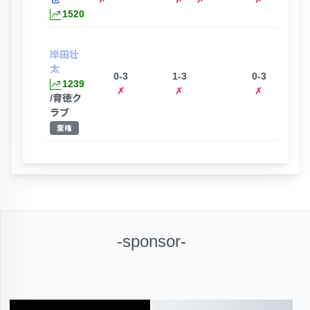
1520
岸田壮
太
0-3
1-3
0-3
1239
✗
✗
✗
/育徳ク
ラブ
棄権
-sponsor-