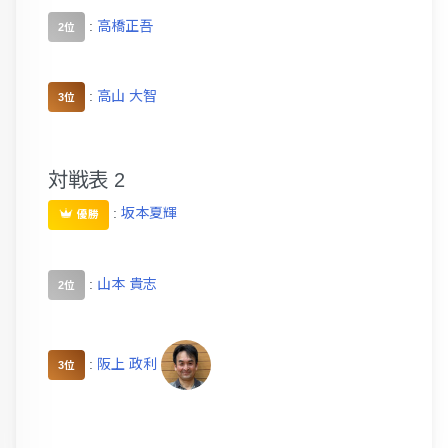
:
高橋正吾
2位
:
高山 大智
3位
対戦表 2
:
坂本夏輝
優勝
:
山本 貴志
2位
:
阪上 政利
3位