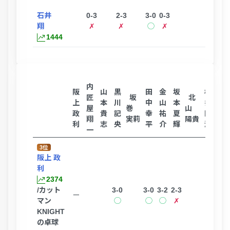
石井
0-3
2-3
3-0
0-3
翔
✗
✗
◯
✗
1444
内
阪
山
黒
田
金
坂
松
匠
坂
北
岡
上
本
川
中
山
本
井
屋
巻
山
政
貴
記
幸
祐
夏
陽
翔
実莉
陽貴
裕
利
志
央
平
介
輝
澄
一
3位
阪上 政
利
2374
/カット
3-0
3-0
3-2
2-3
ー
マン
◯
◯
◯
✗
KNIGHT
の卓球