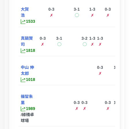
大賀
0-3
3-1
1-3
0-3
0-3
浩
✗
◯
✗
✗
✗
1533
真鍋賢
0-3
3-1
3-2
1-3
1-3
司
✗
◯
◯
✗
✗
1818
中山 伸
0-3
1-3
太郎
✗
✗
1018
福留朱
里
0-3
0-3
0-3
1-3
1989
✗
✗
✗
✗
/緑橋卓
球場