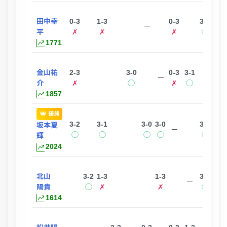
田中幸
0-3
1-3
0-3
3-0
ー
平
✗
✗
✗
◯
1771
金山祐
2-3
3-0
0-3
3-1
ー
介
✗
◯
✗
◯
1857
優勝
3-2
3-1
3-0
3-0
3-0
3-0
坂本夏
ー
◯
◯
◯
◯
◯
◯
輝
2024
北山
3-2
1-3
1-3
3-1
ー
陽貴
◯
✗
✗
◯
1614