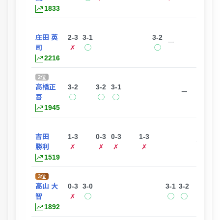
1833
庄田 英
2-3
3-1
3-2
1-3
ー
司
✗
◯
◯
✗
2216
2位
高橋正
3-2
3-2
3-1
2-3
ー
吾
◯
◯
◯
✗
1945
吉田
1-3
0-3
0-3
1-3
ー
勝利
✗
✗
✗
✗
1519
3位
高山 大
0-3
3-0
3-1
3-2
ー
智
✗
◯
◯
◯
1892