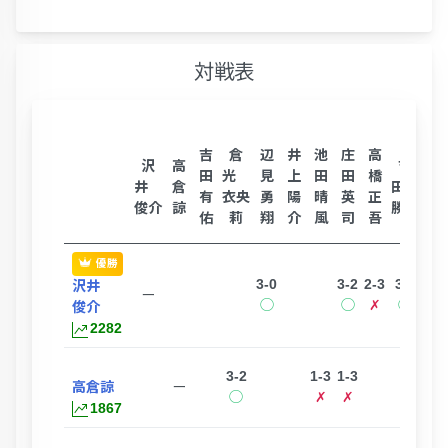
対戦表
吉
倉
辺
井
池
庄
高
高
沢
高
吉
田
光
見
上
田
田
橋
山
井
倉
田
有
衣央
勇
陽
晴
英
正
大
俊介
諒
勝利
佑
莉
翔
介
風
司
吾
智
優勝
3-0
3-2
2-3
3-1
3-0
沢井
ー
◯
◯
✗
◯
◯
俊介
2282
3-2
1-3
1-3
0-3
高倉諒
ー
◯
✗
✗
✗
1867