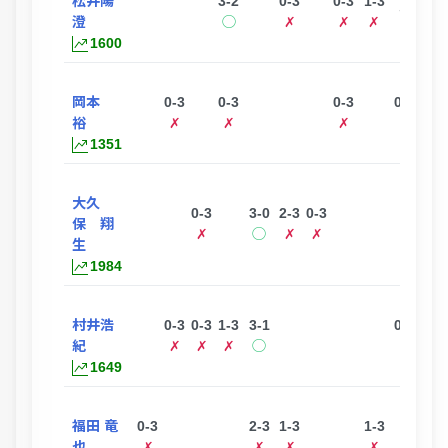
松井陽
3-2
0-3
0-3
1-3
3-0
ー
澄
◯
✗
✗
✗
◯
1600
岡本
0-3
0-3
0-3
0-3
ー
裕
✗
✗
✗
✗
1351
大久
0-3
3-0
2-3
0-3
保 翔
✗
◯
✗
✗
生
1984
村井浩
0-3
0-3
1-3
3-1
0-3
紀
✗
✗
✗
◯
✗
1649
福田 竜
0-3
2-3
1-3
1-3
3-0
也
✗
✗
✗
✗
◯