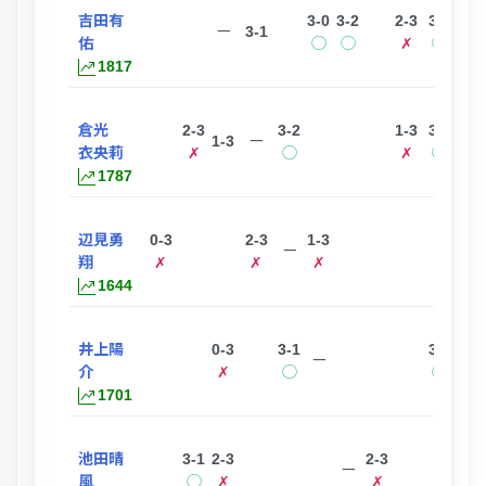
吉田有
3-0
3-2
2-3
3-0
ー
3-1
佑
◯
◯
✗
◯
1817
倉光
2-3
3-2
1-3
3-0
1-3
ー
衣央莉
✗
◯
✗
◯
1787
辺見勇
0-3
2-3
1-3
ー
翔
✗
✗
✗
1644
井上陽
0-3
3-1
3-1
ー
介
✗
◯
◯
1701
池田晴
3-1
2-3
2-3
ー
風
◯
✗
✗