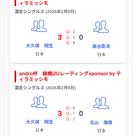
ィラミッシモ
混合シングルス
(2026年2月8日)
11
-
1
3
0
11
-
6
11
-
6
大久保 翔生
奥谷彰夫
日本
日本
andro杯 緑橋i2Uレーティングsponsor by テ
ィラミッシモ
混合シングルス
(2026年2月8日)
11
-
6
3
0
11
-
7
11
-
2
大久保 翔生
北山 陽貴
日本
日本