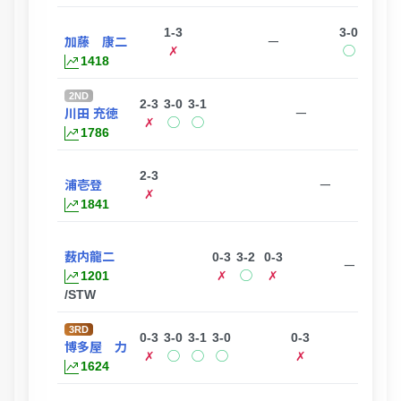
1-3
3-0
加藤 康二
ー
✗
◯
1418
2ND
2-3
3-0
3-1
3-0
川田 充徳
ー
✗
◯
◯
◯
1786
2-3
浦壱登
ー
✗
1841
薮内龍二
0-3
3-2
0-3
ー
1201
✗
◯
✗
/STW
3RD
0-3
3-0
3-1
3-0
0-3
博多屋 力
ー
✗
◯
◯
◯
✗
1624