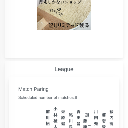
League
Match Paring
Scheduled number of matches:8
小
前
栄
青
川
薮
林
鮎
加
浦
博多
川
原
田
田
内
柾
川
藤
壱
屋
拓
健
昌
充
龍
太
良
康二
登
力