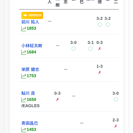
人
志
巳
徳
二
朗
WINNER
3-2
3-2
3-0
ー
前川 拓人
◯
◯
◯
1853
3-0
3-1
0-3
0-3
小林柾太朗
ー
◯
◯
✗
✗
1684
1-3
1-3
栄原 健志
ー
✗
✗
1753
鮎川 良
0-3
3-0
0-3
ー
1650
✗
◯
✗
/EAGLES
2-3
青田昌巳
ー
✗
1453