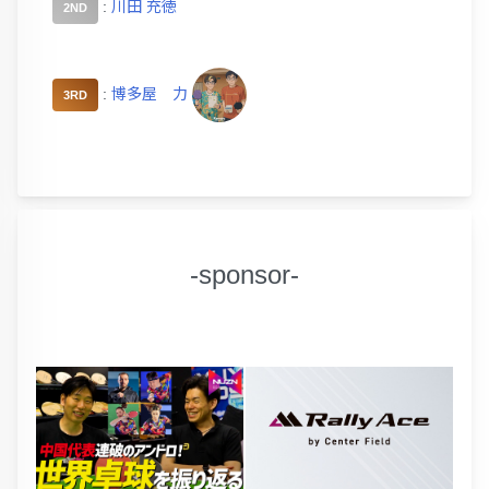
:
川田 充徳
2ND
:
博多屋 力
3RD
-sponsor-