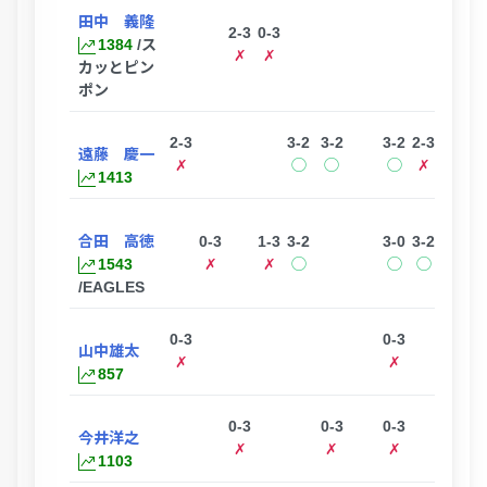
田中 義隆
2-3
0-3
2-3
1384
/ス
✗
✗
✗
カッとピン
ポン
2-3
3-2
3-2
3-2
2-3
遠藤 慶一
✗
◯
◯
◯
✗
1413
合田 高徳
0-3
1-3
3-2
3-0
3-2
1543
✗
✗
◯
◯
◯
/EAGLES
0-3
0-3
山中雄太
✗
✗
857
0-3
0-3
0-3
今井洋之
✗
✗
✗
1103