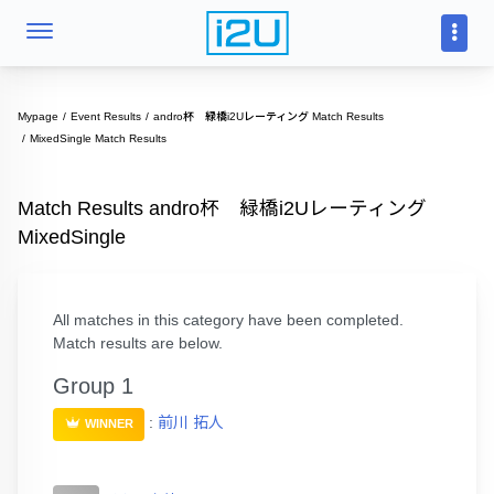
Mypage
Event Results
andro杯 緑橋i2Uレーティング Match Results
MixedSingle Match Results
Match Results andro杯 緑橋i2Uレーティング
MixedSingle
All matches in this category have been completed.
Match results are below.
Group 1
:
前川 拓人
WINNER