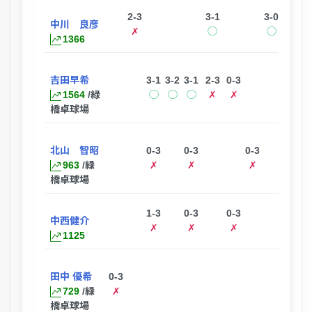
2-3
3-1
3-0
中川 良彦
✗
◯
◯
1366
吉田早希
3-1
3-2
3-1
2-3
0-3
0-3
1564
/緑
◯
◯
◯
✗
✗
✗
橋卓球場
北山 智昭
0-3
0-3
0-3
963
/緑
✗
✗
✗
橋卓球場
1-3
0-3
0-3
中西健介
✗
✗
✗
1125
田中 優希
0-3
729
/緑
✗
橋卓球場