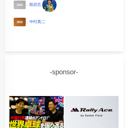
:
扇武志
2ND
:
中村真二
3RD
-sponsor-