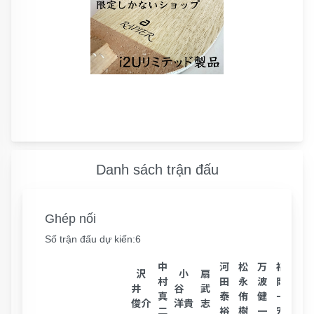
Danh sách trận đấu
Ghép nối
Số trận đấu dự kiến:6
中
河
松
万
福
村
沢
小
扇
村
田
永
波
岡
井
井
谷
武
真
泰
侑
健
一
浩
俊介
洋貴
志
二
裕
樹
一
宏
紀