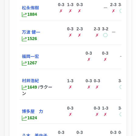
0-3
1-3
0-3
2-3
3-0
松永侑樹
ー
✗
✗
✗
✗
◯
1884
0-3
2-3
2-3
3-2
万波 健一
ー
✗
✗
✗
◯
1526
0-3
0-3
2-3
福岡一宏
ー
✗
✗
✗
1267
村井浩紀
1-3
0-3
0-3
3-2
ー
1649
/ラクー
✗
✗
✗
◯
ン
0-3
0-3
1-3
3-0
3-1
博多屋 力
✗
✗
✗
◯
◯
1624
0-3
0-3
0-3
0-3
0-3
八木 美佐子