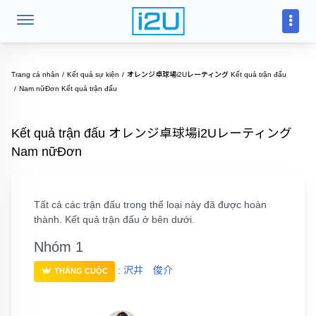
Trang cá nhân
Kết quả sự kiện
オレンジ卓球場i2Uレーティング Kết quả trận đấu
Nam nữĐơn Kết quả trận đấu
Kết quả trận đấu オレンジ卓球場i2Uレーティング
Nam nữĐơn
Tất cả các trận đấu trong thể loại này đã được hoàn
thành. Kết quả trận đấu ở bên dưới.
Nhóm 1
:
沢井 俊介
THẮNG CUỘC