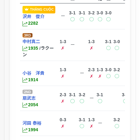
THẮNG CUỘC
3-1
3-1
3-2
3-0
3-0
ー
沢井 俊介
◯
◯
◯
◯
◯
2282
3RD
中村真二
1-3
1-3
3-1
3-0
3-1
ー
1935
/ラクー
✗
✗
◯
◯
◯
ン
1-3
2-3
1-3
3-0
3-2
小谷 洋貴
ー
✗
✗
✗
◯
◯
1914
2ND
2-3
3-1
3-2
3-1
3-0
3-0
扇武志
ー
✗
◯
◯
◯
◯
◯
2054
0-3
3-1
1-3
3-2
3-0
河田 泰裕
ー
✗
◯
✗
◯
◯
1994